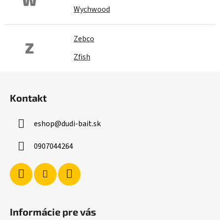
W
Wychwood
Zebco
Z
Zfish
Z
á
Kontakt
p
ä
eshop
@
dudi-bait.sk
t
i
0907044264
e
Informácie pre vás