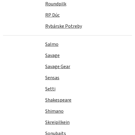
Roundpilk
RP Dúc
Rybárske Potreby
Salmo
Savage
Savage Gear
Sensas
Setti
Shakespeare
Shimano
Skreipilkein
Sonubaits