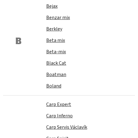
Bejax
Benzar mix
Berkley
B
Beta mix
Beta-mix
Black Cat
Boatman
Boland
Carp Expert
Carp Inferno
Carp Servis Václavík