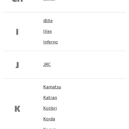
iBite
I
Illex
Inferno
J
JRC
Kamatsu
Katran
K
Kolibri
Korda