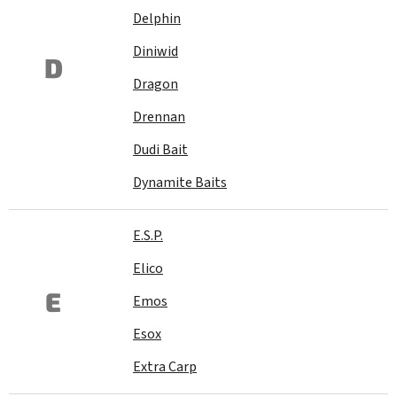
Delphin
Diniwid
D
Dragon
Drennan
Dudi Bait
Dynamite Baits
E.S.P.
Elico
E
Emos
Esox
Extra Carp