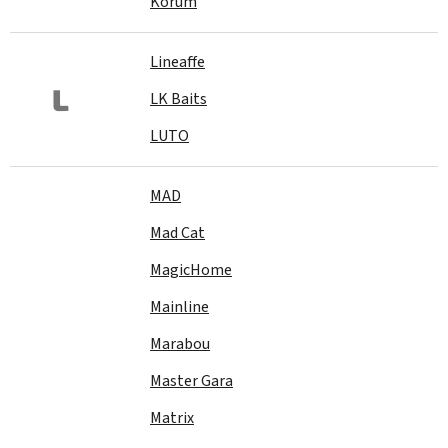
Korum
Lineaffe
L
LK Baits
LUTO
MAD
Mad Cat
MagicHome
Mainline
Marabou
Master Gara
Matrix