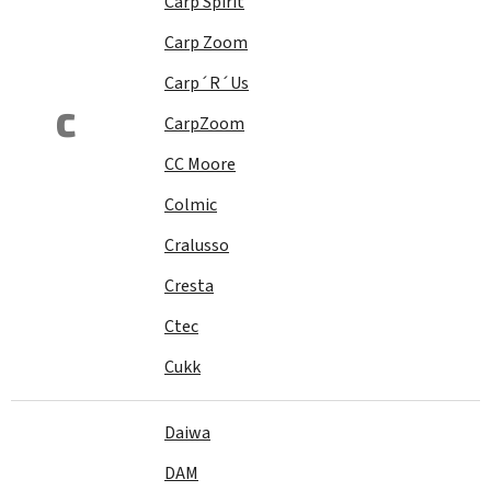
Carp Spirit
Carp Zoom
Carp´R´Us
C
CarpZoom
CC Moore
Colmic
Cralusso
Cresta
Ctec
Cukk
Daiwa
DAM