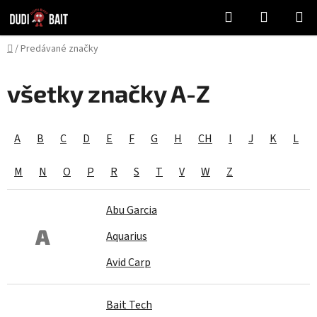
Prejsť
Hľadať
NÁKUP
na
KOŠÍK
obsah
Domov
/
Predávané značky
všetky značky A-Z
A
B
C
D
E
F
G
H
CH
I
J
K
L
M
N
O
P
R
S
T
V
W
Z
Abu Garcia
A
Aquarius
Avid Carp
Bait Tech