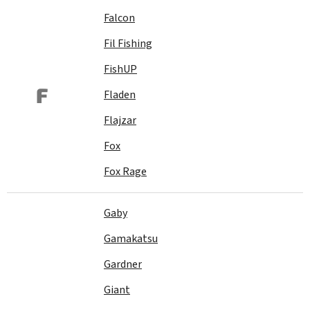
Falcon
Fil Fishing
FishUP
F
Fladen
Flajzar
Fox
Fox Rage
Gaby
Gamakatsu
Gardner
Giant