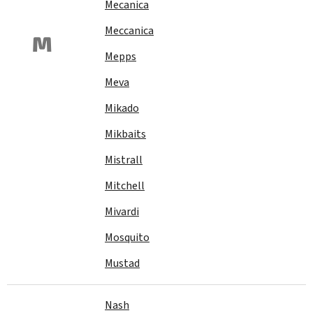
Mecanica
Meccanica
M
Mepps
Meva
Mikado
Mikbaits
Mistrall
Mitchell
Mivardi
Mosquito
Mustad
Nash