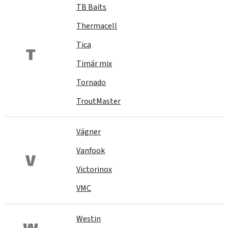
TB Baits
Thermacell
Tica
T
Timár mix
Tornado
TroutMaster
Vágner
Vanfook
V
Victorinox
VMC
Westin