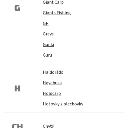
Giant Carp
G
Giants Fishing
GP
Greys
Gunki
Guru
Haldorádo
Hayabusa
H
Holdcarp
Hotovky z plechovky
CH
Chytil