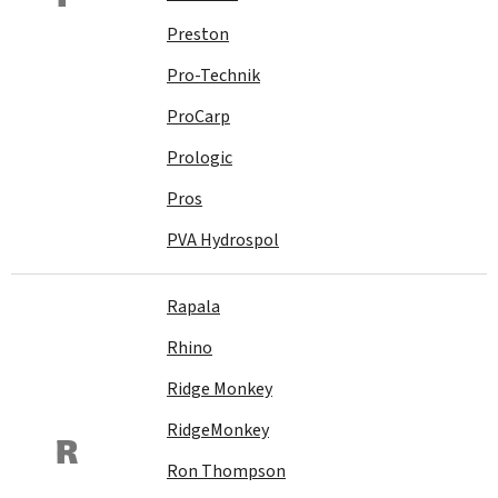
Preston
Pro-Technik
ProCarp
Prologic
Pros
PVA Hydrospol
Rapala
Rhino
Ridge Monkey
RidgeMonkey
R
Ron Thompson