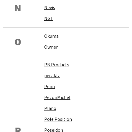
N
Nevis
NGT
Okuma
O
Owner
PB Products
pecaláz
Penn
PezonMichel
Plano
Pole Position
P
Poseidon