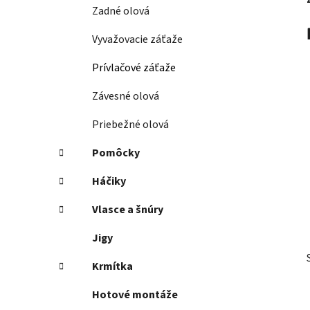
Zadné olová
l
Vyvažovacie záťaže
Prívlačové záťaže
Závesné olová
Priebežné olová
Pomôcky
Háčiky
Vlasce a šnúry
Jigy
Krmítka
Hotové montáže