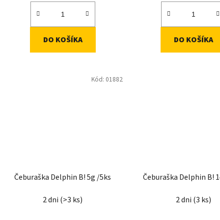
DO KOŠÍKA
DO KOŠÍKA
Kód:
01882
Čeburaška Delphin B! 5g /5ks
Čeburaška Delphin B! 1
2 dni
(>3 ks)
2 dni
(3 ks)