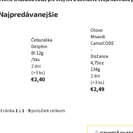
Najpredávanejšie
Olovo
Mivardi
Čeburaška
CamoCODE
Delphin
-
B! 12g
Distance
/5ks
4,75oz
2 dni
134g
(>3 ks)
2 dni
€2,40
(>3 ks)
€2,49
Stránka
1
z
1
-
9
položiek celkom