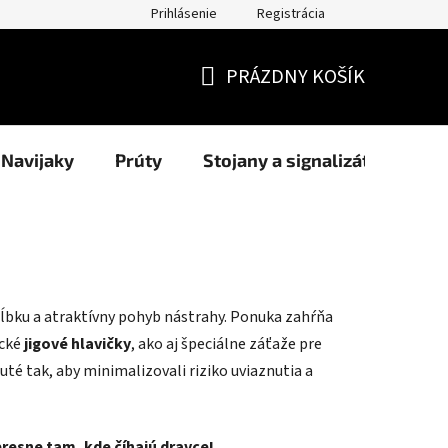
Prihlásenie
Registrácia
užití cookies
Formuláre
Blog
NAŠI PARTNERI - predajcov
PRÁZDNY KOŠÍK
NÁKUPNÝ
KOŠÍK
Navijaky
Prúty
Stojany a signalizátory
hĺbku a atraktívny pohyb nástrahy. Ponuka zahŕňa
ické
jigové hlavičky
, ako aj špeciálne záťaže pre
uté tak, aby minimalizovali riziko uviaznutia a
presne tam, kde číhajú dravce!