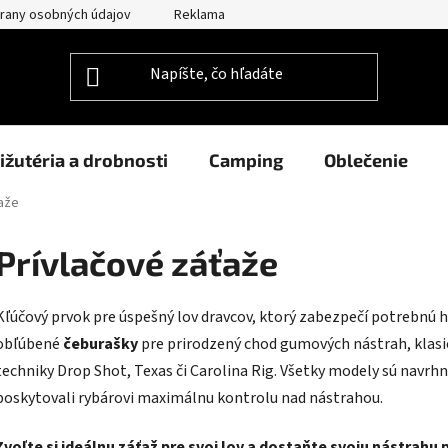
rany osobných údajov
Reklamačný poriadok
Prehlásenie o po
ižutéria a drobnosti
Camping
Oblečenie
aže
Prívlačové záťaže
Kľúčový prvok pre úspešný lov dravcov, ktorý zabezpečí potrebnú 
obľúbené
čeburašky
pre prirodzený chod gumových nástrah, klas
techniky Drop Shot, Texas či Carolina Rig. Všetky modely sú navrhn
poskytovali rybárovi maximálnu kontrolu nad nástrahou.
Zvoľte si ideálnu záťaž pre svoj lov a dostaňte svoju nástrahu 