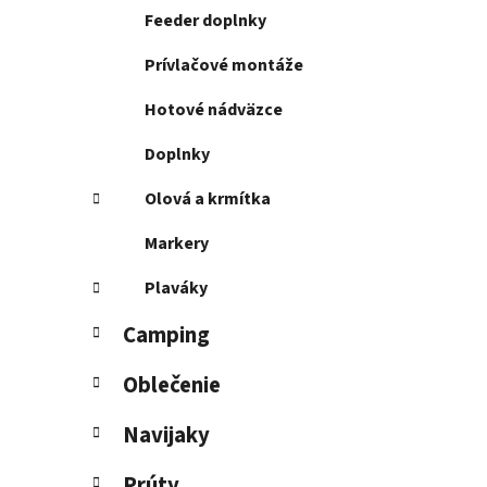
Feeder doplnky
Prívlačové montáže
Hotové nádväzce
Doplnky
Olová a krmítka
Markery
Plaváky
Camping
Oblečenie
Navijaky
Prúty