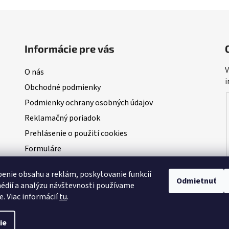
Informácie pre vás
V
O nás
i
Obchodné podmienky
Podmienky ochrany osobných údajov
Reklamačný poriadok
Prehlásenie o použití cookies
Formuláre
Blog
enie obsahu a reklám, poskytovanie funkcií
NAŠI PARTNERI - predajcovia Dudi Bait
Odmietnuť
édií a analýzu návštevnosti používame
VEĽKÁ AUGUSTOVÁ SÚŤAŽ O 100kg BOILIES
e. Viac informácií
tu
.
ie