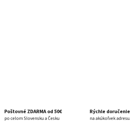
k
y
v
ý
p
i
s
u
Poštovné ZDARMA od 50€
Rýchle doručenie
po celom Slovensku a Česku
na akúkoľvek adresu