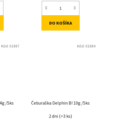
DO KOŠÍKA
Kód:
01887
Kód:
01884
4g /5ks
Čeburaška Delphin B! 10g /5ks
2 dni
(>3 ks)