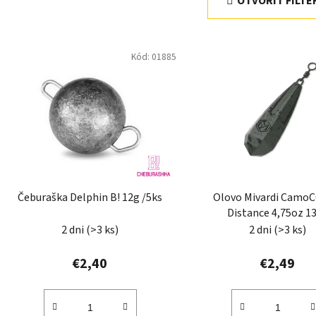
OTVORIŤ FILTE
V
Kód:
01885
ý
p
i
s
p
r
o
d
Čeburaška Delphin B! 12g /5ks
Olovo Mivardi CamoC
u
Distance 4,75oz 1
k
2 dni
(>3 ks)
2 dni
(>3 ks)
t
o
€2,40
€2,49
v