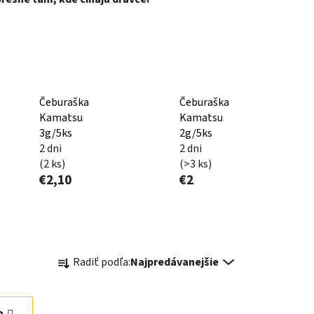
Čeburaška
Čeburaška
Kamatsu
Kamatsu
3g/5ks
2g/5ks
2 dni
2 dni
(2 ks)
(>3 ks)
€2,10
€2
R
Radiť podľa:
Najpredávanejšie
a
d
e