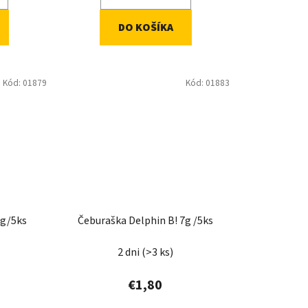
DO KOŠÍKA
Kód:
01879
Kód:
01883
1g/5ks
Čeburaška Delphin B! 7g /5ks
2 dni
(>3 ks)
€1,80