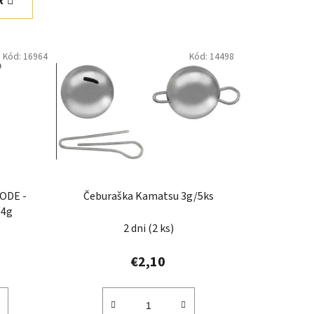
R
n
i
e
Kód:
16964
Kód:
14498
p
r
o
d
u
k
t
o
ODE -
Čeburaška Kamatsu 3g/5ks
v
34g
2 dni
(2 ks)
€2,10