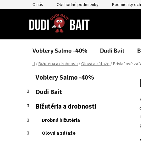
Prejsť
O nás
Obchodné podmienky
Podmienky och
na
obsah
Voblery Salmo -40%
Dudi Bait
B
Domov
/
Bižutéria a drobnosti
/
Olová a záťaže
/
Prívlačové záť
B
K
Preskočiť
Voblery Salmo -40%
a
kategórie
o
t
č
Dudi Bait
e
n
g
Bižutéria a drobnosti
ý
ó
p
r
Drobná bižutéria
i
a
e
n
Olová a záťaže
e