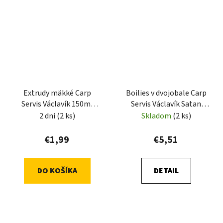
Extrudy mäkké Carp
Boilies v dvojobale Carp
Servis Václavík 150ml
Servis Václavík Satan
broskyňa
180g
2 dni
(2 ks)
Skladom
(2 ks)
€1,99
€5,51
DO KOŠÍKA
DETAIL