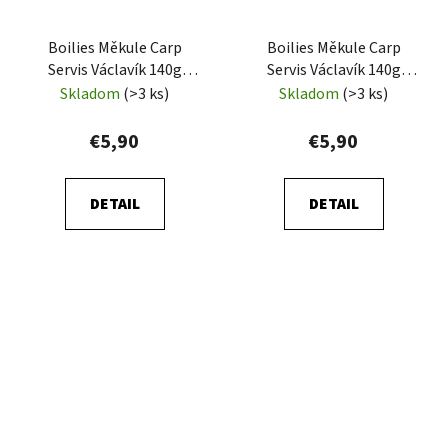
Boilies Měkule Carp
Boilies Měkule Carp
Servis Václavík 140g
Servis Václavík 140g
Oliheň A1
Mrtvý Koříš
Skladom
(>3 ks)
Skladom
(>3 ks)
€5,90
€5,90
DETAIL
DETAIL