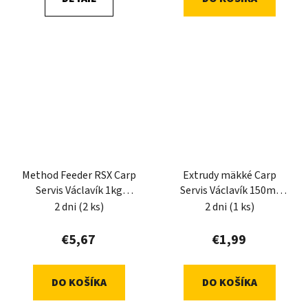
Method Feeder RSX Carp
Extrudy mäkké Carp
Servis Václavík 1kg
Servis Václavík 150ml
Jahoda-Mango-Chilli
Satan
2 dni
(2 ks)
2 dni
(1 ks)
€5,67
€1,99
DO KOŠÍKA
DO KOŠÍKA