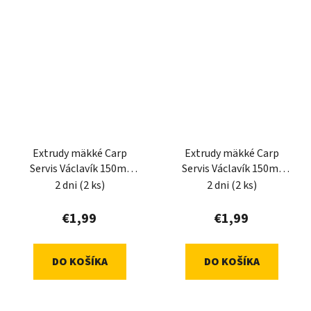
Extrudy mäkké Carp
Extrudy mäkké Carp
Servis Václavík 150ml
Servis Václavík 150ml
Mango
casia-moruša
2 dni
(2 ks)
2 dni
(2 ks)
€1,99
€1,99
DO KOŠÍKA
DO KOŠÍKA