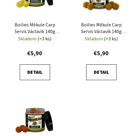
s
p
p
r
r
o
Boilies Měkule Carp
Boilies Měkule Carp
o
d
Servis Václavík 140g
Servis Václavík 140g
d
u
Slnečnica
Randal
Skladom
(>3 ks)
Skladom
(>3 ks)
u
k
k
t
€5,90
€5,90
t
o
o
v
DETAIL
DETAIL
v