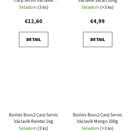
Carp Servis Václavík
Václavík Satan 200g
Oliheň A1 1kg
Skladom
(3 ks)
Skladom
(>3 ks)
€12,60
€4,99
DETAIL
DETAIL
Boilies Boss2 Carp Servis
Boilies Boss2 Carp Servis
Václavík Randal 1kg
Václavík Mango 200g
Skladom
(3 ks)
Skladom
(>3 ks)