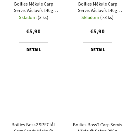
Boilies Měkule Carp
Boilies Měkule Carp
Servis Václavík 140g
Servis Václavík 140g
Játra-Vanilka
Anděl
Skladom
(3 ks)
Skladom
(>3 ks)
€5,90
€5,90
DETAIL
DETAIL
Boilies Boss2 SPECIÁL
Boilies Boss2 Carp Servis