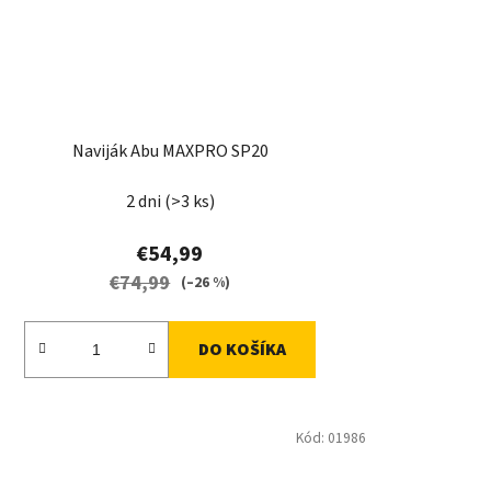
Naviják Abu MAXPRO SP20
2 dni
(>3 ks)
€54,99
€74,99
(–26 %)
DO KOŠÍKA
Kód:
01986