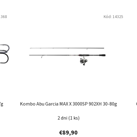
1368
Kód:
14325
7g
Kombo Abu Garcia MAX X 3000SP 902XH 30-80g
2 dni
(1 ks)
€89,90