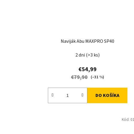
Naviják Abu MAXPRO SP40
2 dni
(>3 ks)
€54,99
€79,90
(–31 %)
DO KOŠÍKA
Kód:
0