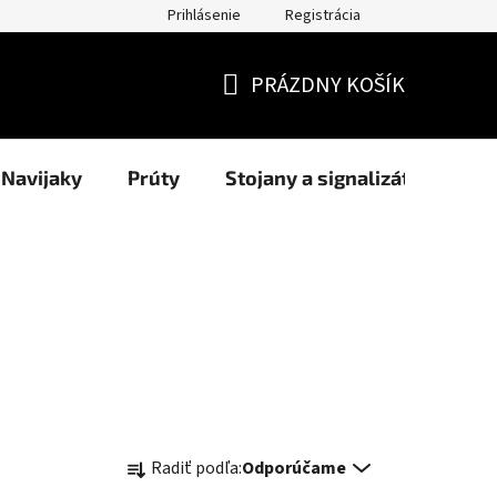
Prihlásenie
Registrácia
užití cookies
Formuláre
Blog
NAŠI PARTNERI - predajcov
PRÁZDNY KOŠÍK
NÁKUPNÝ
KOŠÍK
Navijaky
Prúty
Stojany a signalizátory
R
Radiť podľa:
Odporúčame
a