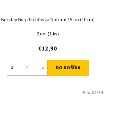
Berkley Gulp Dážďovka Natural 15cm (10cm)
2 dni
(1 ks)
€12,90
DO KOŠÍKA
Kód:
01984