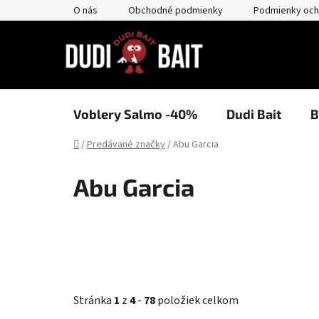
Prejsť
O nás
Obchodné podmienky
Podmienky och
na
obsah
Voblery Salmo -40%
Dudi Bait
B
Domov
/
Predávané značky
/
Abu Garcia
Abu Garcia
Stránka
1
z
4
-
78
položiek celkom