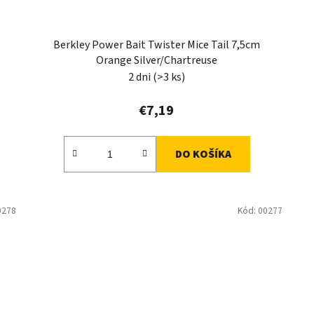
Berkley Power Bait Twister Mice Tail 7,5cm
Orange Silver/Chartreuse
2 dni
(>3 ks)
€7,19
DO KOŠÍKA
0278
Kód:
00277