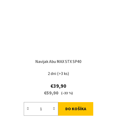
Navijak Abu MAX STX SP40
2 dni
(>3 ks)
€39,90
€59,90
(–33 %)
DO KOŠÍKA