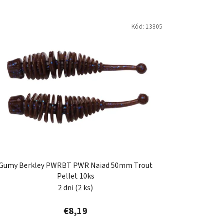
d
e
Kód:
13805
n
i
e
p
r
o
d
u
k
t
o
Gumy Berkley PWRBT PWR Naiad 50mm Trout
v
Pellet 10ks
2 dni
(2 ks)
€8,19