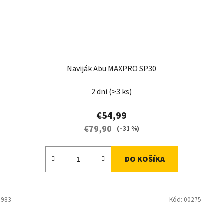
Naviják Abu MAXPRO SP30
2 dni
(>3 ks)
€54,99
€79,90
(–31 %)
DO KOŠÍKA
1983
Kód:
00275