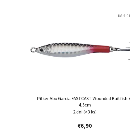
V
Kód:
0
ý
p
i
s
p
r
o
d
u
k
t
Pilker Abu Garcia FASTCAST Wounded Baitfish 
o
4,5cm
v
2 dni
(>3 ks)
€6,90