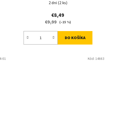
2 dni
(2 ks)
€8,49
€9,99
(–15 %)
DO KOŠÍKA
4-01
Kód:
14663