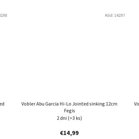
4298
Kód:
14297
ed
Vobler Abu Garcia Hi-Lo Jointed sinking 12cm
Vo
Fegis
2 dni
(>3 ks)
€14,99