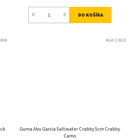
DO KOŠÍKA
3806
Kód:
13623
ack
Guma Abu Garcia Saltwater Crabby 5cm Crabby
Camo