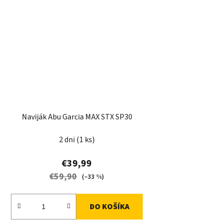
Naviják Abu Garcia MAX STX SP30
2 dni
(1 ks)
€39,99
€59,90
(–33 %)
DO KOŠÍKA