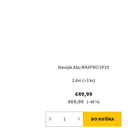
Naviják Abu MAXPRO SP10
2 dni
(>3 ks)
€49,99
€69,99
(–28 %)
DO KOŠÍKA