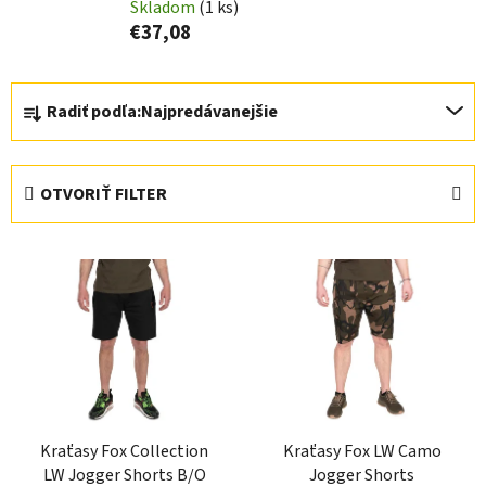
Skladom
(1 ks)
€37,08
R
Radiť podľa:
Najpredávanejšie
a
d
e
OTVORIŤ FILTER
n
i
V
e
ý
p
p
r
i
o
s
d
p
u
r
k
Kraťasy Fox Collection
Kraťasy Fox LW Camo
o
t
LW Jogger Shorts B/O
Jogger Shorts
d