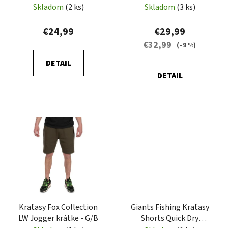
o
Skladom
(2 ks)
Skladom
(3 ks)
u
v
k
€24,99
€29,99
t
€32,99
(–9 %)
o
DETAIL
v
DETAIL
Kraťasy Fox Collection
Giants Fishing Kraťasy
LW Jogger krátke - G/B
Shorts Quick Dry