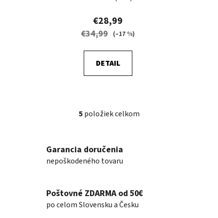
€28,99
€34,99
(–17 %)
DETAIL
5
položiek celkom
O
v
l
Garancia doručenia
á
nepoškodeného tovaru
d
a
c
Poštovné ZDARMA od 50€
i
e
po celom Slovensku a Česku
p