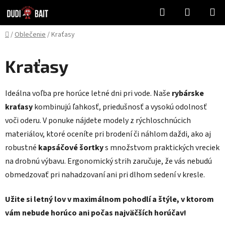
Prejsť
Hľadať
NÁKUP
na
KOŠÍK
obsah
Domov
/
Oblečenie
/
Kraťasy
Kraťasy
Ideálna voľba pre horúce letné dni pri vode. Naše
rybárske
kraťasy
kombinujú ľahkosť, priedušnosť a vysokú odolnosť
voči oderu. V ponuke nájdete modely z rýchloschnúcich
materiálov, ktoré oceníte pri brodení či náhlom daždi, ako aj
robustné
kapsáčové šortky
s množstvom praktických vreciek
na drobnú výbavu. Ergonomický strih zaručuje, že vás nebudú
obmedzovať pri nahadzovaní ani pri dlhom sedení v kresle.
Užite si letný lov v maximálnom pohodlí a štýle, v ktorom
vám nebude horúco ani počas najväčších horúčav!