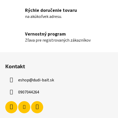
r
v
Rýchle doručenie tovaru
k
na akúkoľvek adresu.
y
v
ý
Vernostný program
p
Zľava pre registrovaných zákazníkov
i
s
Z
u
á
Kontakt
p
ä
eshop
@
dudi-bait.sk
t
i
0907044264
e