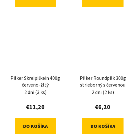
Pilker Skreipilkein 400g
Pilker Roundpilk 300g
červeno-žltý
strieborný s červenou
2 dni
(3 ks)
2 dni
(2 ks)
€11,20
€6,20
DO KOŠÍKA
DO KOŠÍKA