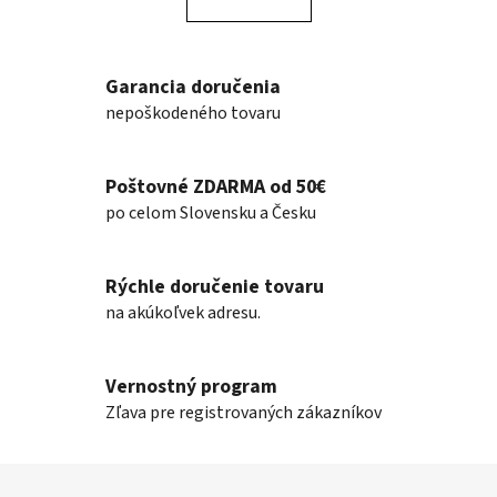
á
o
d
v
a
a
n
c
Garancia doručenia
i
i
nepoškodeného tovaru
e
e
p
r
Poštovné ZDARMA od 50€
v
po celom Slovensku a Česku
k
y
v
Rýchle doručenie tovaru
ý
na akúkoľvek adresu.
p
i
s
Vernostný program
u
Zľava pre registrovaných zákazníkov
Z