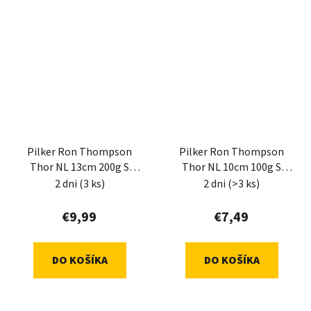
Pilker Ron Thompson
Pilker Ron Thompson
Thor NL 13cm 200g S
Thor NL 10cm 100g S
G/Silver/UV Orange
Blue/Silver/UV Orange
2 dni
(3 ks)
2 dni
(>3 ks)
€9,99
€7,49
DO KOŠÍKA
DO KOŠÍKA