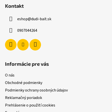
á
Kontakt
p
ä
eshop
@
dudi-bait.sk
t
i
0907044264
e
Informácie pre vás
O nás
Obchodné podmienky
Podmienky ochrany osobných údajov
Reklamačný poriadok
Prehlásenie o použití cookies