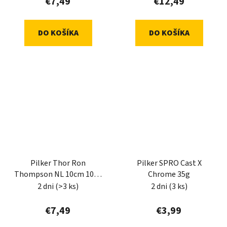
€7,49
€12,49
DO KOŠÍKA
DO KOŠÍKA
Pilker Thor Ron
Pilker SPRO Cast X
Thompson NL 10cm 100g
Chrome 35g
S Green/Silver/UV Orange
2 dni
(>3 ks)
2 dni
(3 ks)
€7,49
€3,99