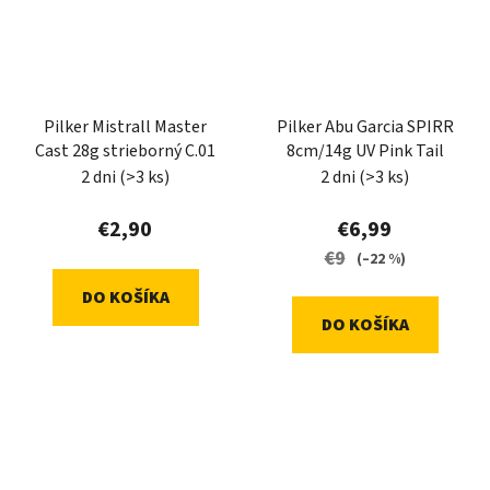
Pilker Mistrall Master
Pilker Abu Garcia SPIRR
Cast 28g strieborný C.01
8cm/14g UV Pink Tail
2 dni
(>3 ks)
2 dni
(>3 ks)
€2,90
€6,99
€9
(–22 %)
DO KOŠÍKA
DO KOŠÍKA