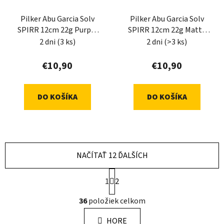
Pilker Abu Garcia Solv
Pilker Abu Garcia Solv
SPIRR 12cm 22g Purple
SPIRR 12cm 22g Matte
Poison
Red
2 dni
(3 ks)
2 dni
(>3 ks)
€10,90
€10,90
DO KOŠÍKA
DO KOŠÍKA
NAČÍTAŤ 12 ĎALŠÍCH
S
1
2
t
r
O
36
položiek celkom
á
v
n
l
k
HORE