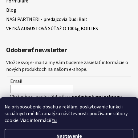
Formuláre
Blog
NAŠI PARTNERI - predajcovia Dudi Bait
VEĽKÁ AUGUSTOVÁ SÚŤAŽ O 100kg BOILIES
Odoberať newsletter
Vložte svoj e-mail a my Vám budeme zasielať informácie o
nových produktoch na našom e-shope.
Email
Vložením e-mailu súhlasíte s
podmienkami ochrany
osobných údajov
Na prispôsobenie obsahu a reklám, poskytovanie funkcií
sociálnych médií a analýzu návštevnosti používame súbory
PRIHLÁSIŤ SA
cookie. Viac informácií
tu
.
Nastavenie