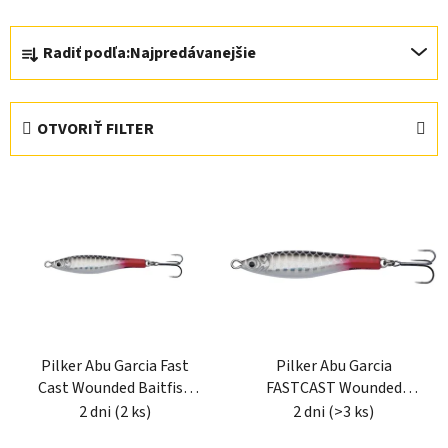
R
Radiť podľa:
Najpredávanejšie
a
d
e
OTVORIŤ FILTER
n
i
V
e
ý
p
p
r
i
o
s
d
p
u
r
k
Pilker Abu Garcia Fast
Pilker Abu Garcia
o
t
Cast Wounded Baitfish
FASTCAST Wounded
d
o
10g
Baitfish 7g 4,5cm
2 dni
(2 ks)
2 dni
(>3 ks)
u
v