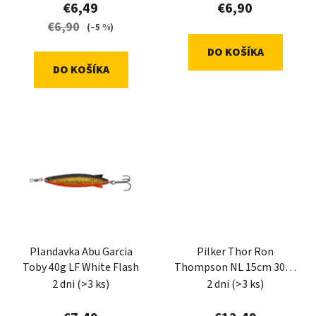
k
€6,49
€6,90
t
€6,90
(–5 %)
o
DO KOŠÍKA
v
DO KOŠÍKA
Plandavka Abu Garcia
Pilker Thor Ron
Toby 40g LF White Flash
Thompson NL 15cm 300g
S Blue/Silver/UV Orange
2 dni
(>3 ks)
2 dni
(>3 ks)