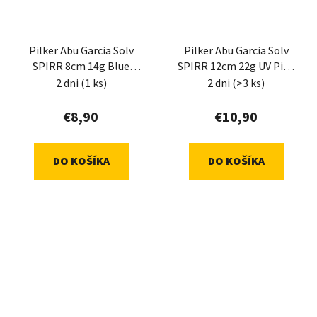
Pilker Abu Garcia Solv
Pilker Abu Garcia Solv
SPIRR 8cm 14g Blue
SPIRR 12cm 22g UV Pink
Herring
tail
2 dni
(1 ks)
2 dni
(>3 ks)
€8,90
€10,90
DO KOŠÍKA
DO KOŠÍKA