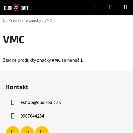
Prejsť
Hľadať
NÁKUP
na
KOŠÍK
obsah
Domov
/
Predávané značky
/
VMC
VMC
Žiadne produkty značky
VMC
sa nenašli...
Z
á
Kontakt
p
ä
eshop
@
dudi-bait.sk
t
i
0907044264
e