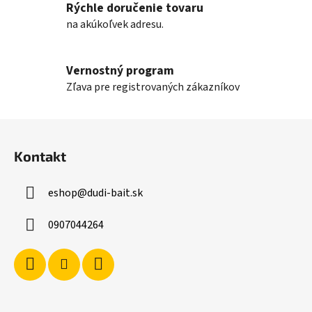
v
Rýchle doručenie tovaru
k
na akúkoľvek adresu.
y
v
ý
Vernostný program
p
Zľava pre registrovaných zákazníkov
i
s
Z
u
á
Kontakt
p
ä
eshop
@
dudi-bait.sk
t
i
0907044264
e