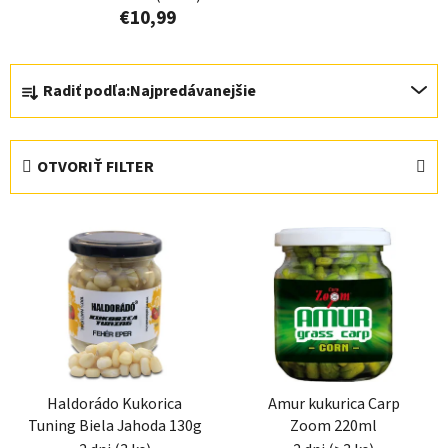
€10,99
R
Radiť podľa:
Najpredávanejšie
a
d
e
OTVORIŤ FILTER
n
i
V
e
ý
p
p
r
i
o
s
d
p
u
r
k
Haldorádo Kukorica
Amur kukurica Carp
o
t
Tuning Biela Jahoda 130g
Zoom 220ml
d
o