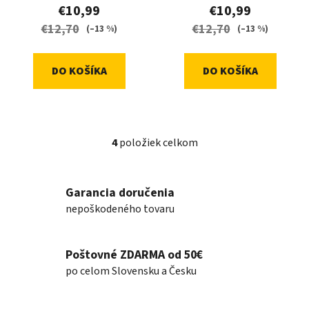
€10,99
€10,99
€12,70
€12,70
(–13 %)
(–13 %)
DO KOŠÍKA
DO KOŠÍKA
4
položiek celkom
O
v
l
Garancia doručenia
á
nepoškodeného tovaru
d
a
c
Poštovné ZDARMA od 50€
i
e
po celom Slovensku a Česku
p
r