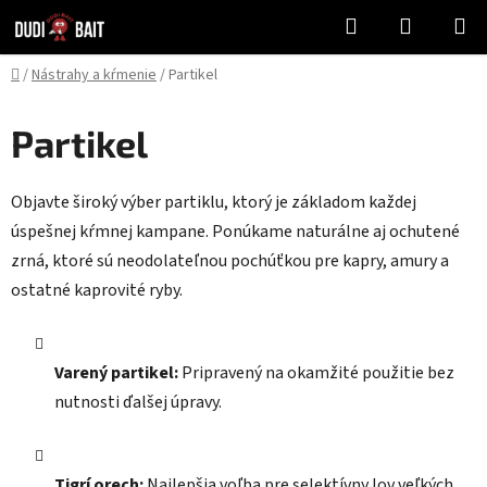
Prejsť
Hľadať
NÁKUP
na
KOŠÍK
obsah
Domov
/
Nástrahy a kŕmenie
/
Partikel
Partikel
Objavte široký výber partiklu, ktorý je základom každej
úspešnej kŕmnej kampane. Ponúkame naturálne aj ochutené
zrná, ktoré sú neodolateľnou pochúťkou pre kapry, amury a
ostatné kaprovité ryby.
Varený partikel:
Pripravený na okamžité použitie bez
nutnosti ďalšej úpravy.
Tigrí orech:
Najlepšia voľba pre selektívny lov veľkých