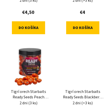
2 dni
(3 ks)
2 dni
(>3 ks)
u
v
k
€4,50
€4
t
o
DO KOŠÍKA
DO KOŠÍKA
v
Tigrí orech Starbaits
Tigrí orech Starbaits
Ready Seeds Peach
Ready Seeds Blackberry
Mango 250ml
250ml
2 dni
(3 ks)
2 dni
(>3 ks)