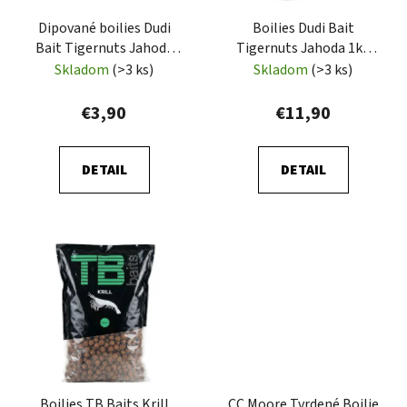
r
k
Dipované boilies Dudi
Boilies Dudi Bait
o
t
Bait Tigernuts Jahoda
Tigernuts Jahoda 1kg
d
o
100g Rozpustné Limited
Rozpustné Limited
Skladom
(>3 ks)
Skladom
(>3 ks)
u
v
Edition
Edition
k
€3,90
€11,90
t
o
DETAIL
DETAIL
v
Boilies TB Baits Krill
CC Moore Tvrdené Boilie