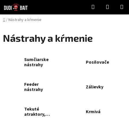
Prejsť
Hľadať
NÁKUP
na
KOŠÍK
obsah
Domov
/
Nástrahy a kŕmenie
Nástrahy a kŕmenie
Sumčiarske
Posilovače
nástrahy
Feeder
Zálievky
nástrahy
Tekuté
Krmivá
atraktory,
spreje