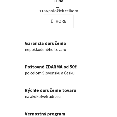
1
48
t
r
O
1136
položiek celkom
á
v
n
l
k
HORE
á
o
d
v
a
a
n
c
Garancia doručenia
i
i
nepoškodeného tovaru
e
e
p
r
Poštovné ZDARMA od 50€
v
po celom Slovensku a Česku
k
y
v
Rýchle doručenie tovaru
ý
na akúkoľvek adresu.
p
i
s
Vernostný program
u