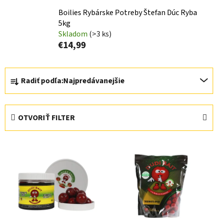
Boilies Rybárske Potreby Štefan Dúc Ryba
5kg
Skladom
(>3 ks)
€14,99
R
Radiť podľa:
Najpredávanejšie
a
d
e
OTVORIŤ FILTER
n
i
V
e
ý
p
p
r
i
o
s
d
p
u