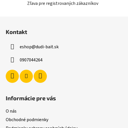
Zľava pre registrovaných zákazníkov
Z
á
Kontakt
p
ä
eshop
@
dudi-bait.sk
t
i
0907044264
e
Informácie pre vás
O nás
Obchodné podmienky