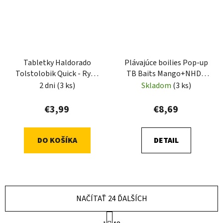
Tabletky Haldorado
Plávajúce boilies Pop-up
Tolstolobik Quick - Ryba
TB Baits Mango+NHDC
Spirulina
65g
2 dni
(3 ks)
Skladom
(3 ks)
€3,99
€8,69
DO KOŠÍKA
DETAIL
NAČÍTAŤ 24 ĎALŠÍCH
S