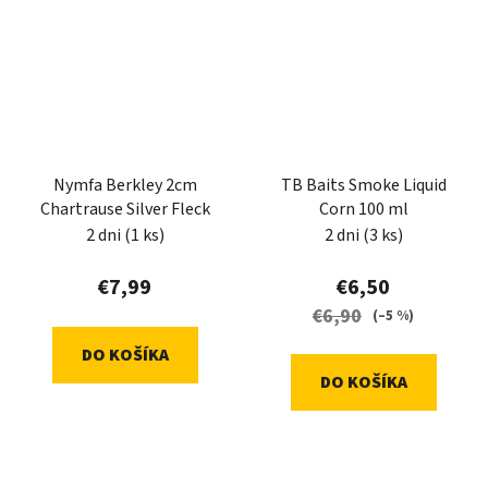
Nymfa Berkley 2cm
TB Baits Smoke Liquid
Chartrause Silver Fleck
Corn 100 ml
2 dni
(1 ks)
2 dni
(3 ks)
€7,99
€6,50
€6,90
(–5 %)
DO KOŠÍKA
DO KOŠÍKA