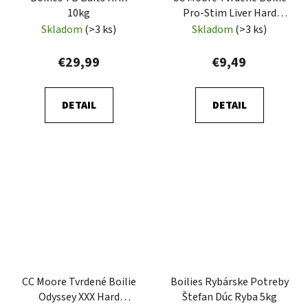
10kg
Pro-Stim Liver Hard
Hookbaits 15ks
Skladom
(>3 ks)
Skladom
(>3 ks)
€29,99
€9,49
DETAIL
DETAIL
CC Moore Tvrdené Boilie
Boilies Rybárske Potreby
Odyssey XXX Hard
Štefan Dúc Ryba 5kg