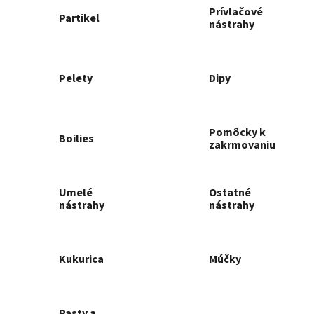
Prívlačové
Partikel
nástrahy
Pelety
Dipy
Pomôcky k
Boilies
zakrmovaniu
Umelé
Ostatné
nástrahy
nástrahy
Kukurica
Múčky
Pasty a