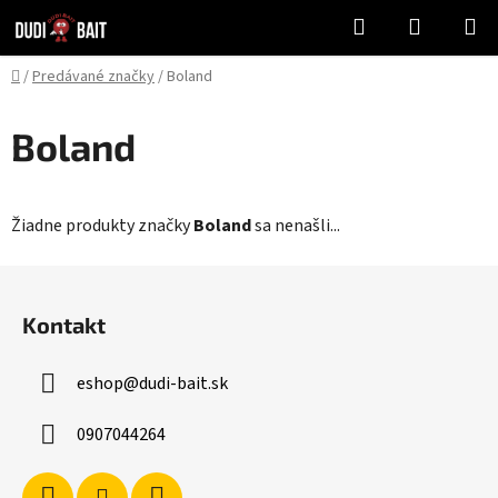
Prejsť
Hľadať
NÁKUP
na
KOŠÍK
obsah
Domov
/
Predávané značky
/
Boland
Boland
Žiadne produkty značky
Boland
sa nenašli...
Z
á
Kontakt
p
ä
eshop
@
dudi-bait.sk
t
i
0907044264
e