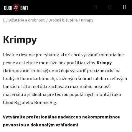
Prejsť
Hľadať
NÁKUP
na
KOŠÍK
obsah
Domov
/
Bižutéria a drobnosti
/
Drobná bižutéria
/
Krimpy
Krimpy
Ideálne riešenie pre rybárov, ktorí chcú vytvárať mimoriadne
pevné a estetické montáže bez použitia uzlov.
Krimpy
(krimpovacie trubičky) umožňujú vytvoriť precízne očká na
hrubých fluorokarbónoch, stužených šnúrach alebo oceľových
lankách. Táto metóda zachováva maximálnu nosnosť
materiálu a je ideálna pre tvorbu populárnych montáží ako
Chod Rig alebo Ronnie Rig.
Vytvárajte profesionálne nadväzce s nekompromisnou
pevnosťou a dokonalým vzhľadom!