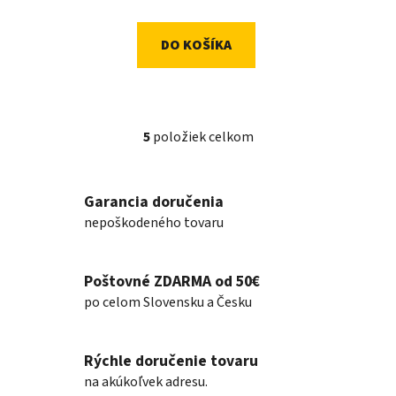
DO KOŠÍKA
5
položiek celkom
O
v
l
Garancia doručenia
á
nepoškodeného tovaru
d
a
c
Poštovné ZDARMA od 50€
i
e
po celom Slovensku a Česku
p
r
v
Rýchle doručenie tovaru
k
na akúkoľvek adresu.