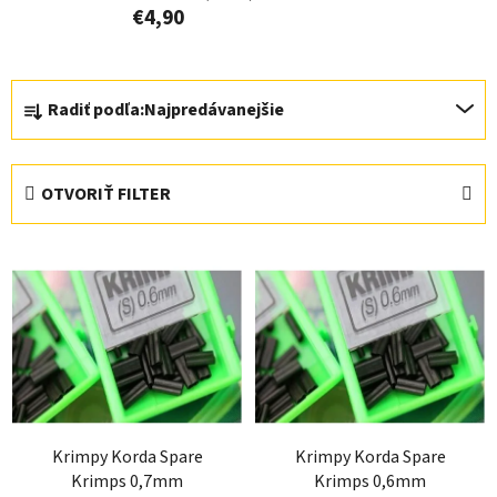
€4,90
R
Radiť podľa:
Najpredávanejšie
a
d
e
OTVORIŤ FILTER
n
i
V
e
ý
p
p
r
i
o
s
d
p
u
r
k
Krimpy Korda Spare
Krimpy Korda Spare
o
t
Krimps 0,7mm
Krimps 0,6mm
d
o