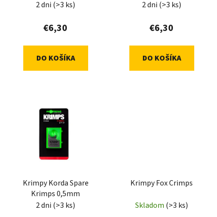
2 dni
(>3 ks)
2 dni
(>3 ks)
u
v
k
€6,30
€6,30
t
o
DO KOŠÍKA
DO KOŠÍKA
v
Krimpy Korda Spare
Krimpy Fox Crimps
Krimps 0,5mm
2 dni
(>3 ks)
Skladom
(>3 ks)