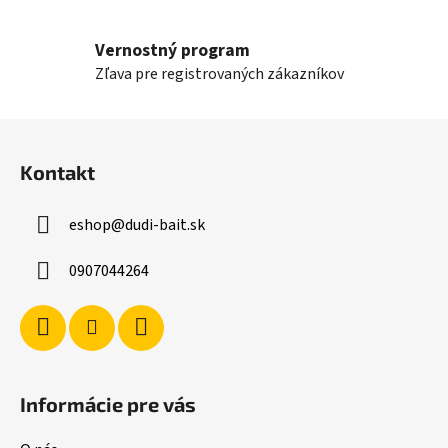
y
v
ý
Vernostný program
p
Zľava pre registrovaných zákazníkov
i
s
Z
u
á
Kontakt
p
ä
eshop
@
dudi-bait.sk
t
i
0907044264
e
Informácie pre vás