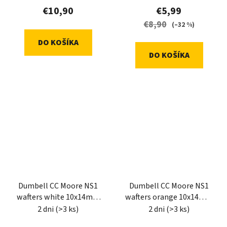
€10,90
€5,99
€8,90
(–32 %)
DO KOŠÍKA
DO KOŠÍKA
Dumbell CC Moore NS1
Dumbell CC Moore NS1
wafters white 10x14mm
wafters orange 10x14mm
65ks
65ks
2 dni
(>3 ks)
2 dni
(>3 ks)