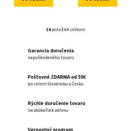
14
položiek celkom
O
v
l
Garancia doručenia
á
nepoškodeného tovaru
d
a
c
Poštovné ZDARMA od 50€
i
e
po celom Slovensku a Česku
p
r
v
Rýchle doručenie tovaru
k
na akúkoľvek adresu.
y
v
ý
Vernostný program