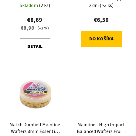
d
o
Amur 100 g
Skladom
(2 ks)
2 dni
(>3 ks)
u
v
k
€8,69
€6,50
t
€8,90
(–2 %)
o
DO KOŠÍKA
v
DETAIL
Match Dumbell Mainline
Mainline - High Impact
Wafters 8mm Essential
Balanced Wafters Fruity