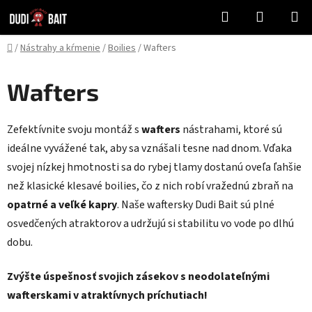
Prejsť
Hľadať
NÁKUP
na
KOŠÍK
obsah
Domov
/
Nástrahy a kŕmenie
/
Boilies
/
Wafters
Wafters
Zefektívnite svoju montáž s
wafters
nástrahami, ktoré sú
ideálne vyvážené tak, aby sa vznášali tesne nad dnom. Vďaka
svojej nízkej hmotnosti sa do rybej tlamy dostanú oveľa ľahšie
než klasické klesavé boilies, čo z nich robí vražednú zbraň na
opatrné a veľké kapry
. Naše waftersky Dudi Bait sú plné
osvedčených atraktorov a udržujú si stabilitu vo vode po dlhú
dobu.
Zvýšte úspešnosť svojich zásekov s neodolateľnými
wafterskami v atraktívnych príchutiach!