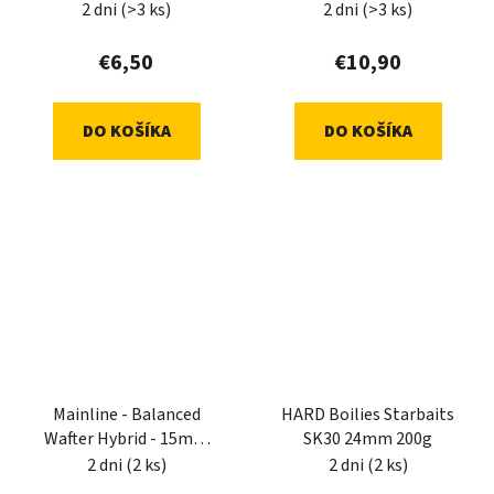
Cell
Tuna - 12mm 250ml
2 dni
(>3 ks)
2 dni
(>3 ks)
€6,50
€10,90
DO KOŠÍKA
DO KOŠÍKA
Mainline - Balanced
HARD Boilies Starbaits
Wafter Hybrid - 15mm
SK30 24mm 200g
250ml
2 dni
(2 ks)
2 dni
(2 ks)