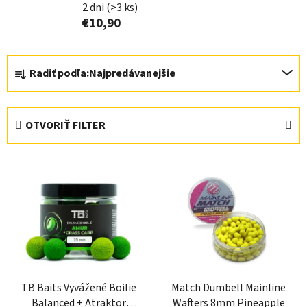
2 dni
(>3 ks)
€10,90
R
Radiť podľa:
Najpredávanejšie
a
d
e
OTVORIŤ FILTER
n
i
V
e
ý
p
p
r
i
o
s
d
p
u
r
k
TB Baits Vyvážené Boilie
Match Dumbell Mainline
o
t
Balanced + Atraktor
Wafters 8mm Pineapple