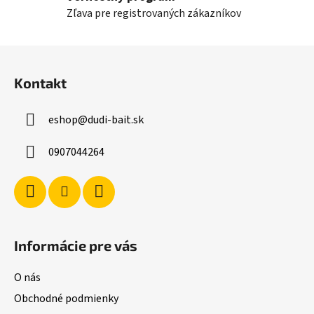
p
Zľava pre registrovaných zákazníkov
i
s
Z
u
á
Kontakt
p
ä
eshop
@
dudi-bait.sk
t
i
0907044264
e
Informácie pre vás
O nás
Obchodné podmienky