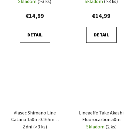
Skladom
(>3 ks)
Skladom
(>3 ks)
€14,99
€14,99
DETAIL
DETAIL
Vlasec Shimano Line
Lineaeffe Take Akashi
Catana 150m 0.165mm
Fluorocarbon 50m
2,9kg Grey
2 dni
(>3 ks)
Skladom
(2 ks)