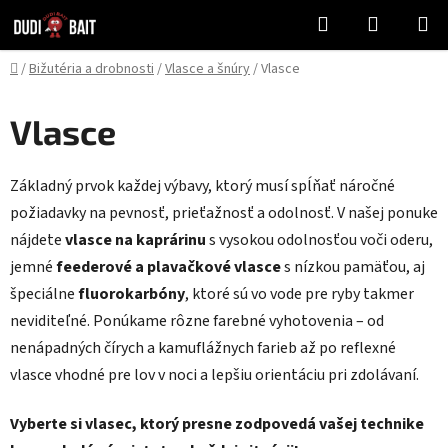
Prejsť
Hľadať
NÁKUP
na
KOŠÍK
obsah
Domov
/
Bižutéria a drobnosti
/
Vlasce a šnúry
/
Vlasce
Vlasce
Základný prvok každej výbavy, ktorý musí spĺňať náročné
požiadavky na pevnosť, prieťažnosť a odolnosť. V našej ponuke
nájdete
vlasce na kaprárinu
s vysokou odolnosťou voči oderu,
jemné
feederové a plavačkové vlasce
s nízkou pamäťou, aj
špeciálne
fluorokarbóny
, ktoré sú vo vode pre ryby takmer
neviditeľné. Ponúkame rôzne farebné vyhotovenia – od
nenápadných čírych a kamuflážnych farieb až po reflexné
vlasce vhodné pre lov v noci a lepšiu orientáciu pri zdolávaní.
Vyberte si vlasec, ktorý presne zodpovedá vašej technike