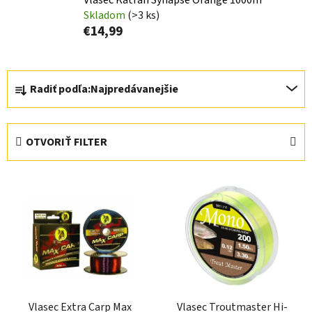
Skladom
(>3 ks)
€14,99
R
Radiť podľa:
Najpredávanejšie
a
d
e
OTVORIŤ FILTER
n
i
V
e
ý
p
p
r
i
o
s
d
p
u
r
k
Vlasec Extra Carp Max
Vlasec Troutmaster Hi-
o