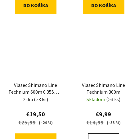
DO KOŠÍKA
DO KOŠÍKA
Vlasec Shimano Line
Vlasec Shimano Line
Technium 600m 0.355mm
Technium 300m
11.5kg Grey
2 dni
(>3 ks)
Skladom
(>3 ks)
€19,50
€9,99
€25,99
€14,99
(–24 %)
(–33 %)