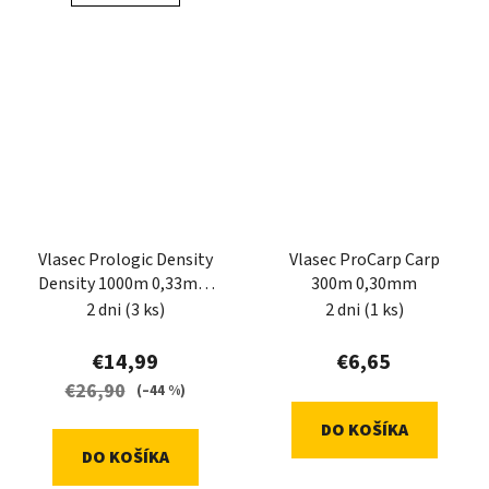
Vlasec Prologic Density
Vlasec ProCarp Carp
Density 1000m 0,33mm
300m 0,30mm
Hi-Viz Yellow
2 dni
(3 ks)
2 dni
(1 ks)
€14,99
€6,65
€26,90
(–44 %)
DO KOŠÍKA
DO KOŠÍKA