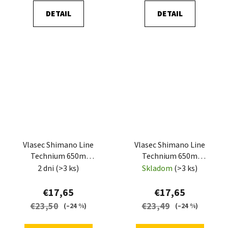
DETAIL
DETAIL
Vlasec Shimano Line
Vlasec Shimano Line
Technium 650m
Technium 650m
0,305mm 8,5kg Grey
0,285mm 7,5kg Grey
2 dni
(>3 ks)
Skladom
(>3 ks)
€17,65
€17,65
€23,50
€23,49
(–24 %)
(–24 %)