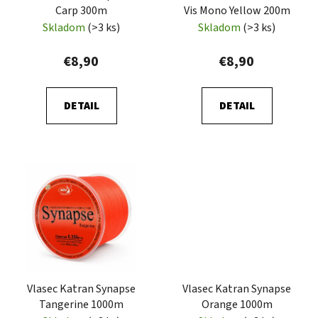
t
Carp 300m
Vis Mono Yellow 200m
d
o
Skladom
(>3 ks)
Skladom
(>3 ks)
u
v
k
€8,90
€8,90
t
o
DETAIL
DETAIL
v
Vlasec Katran Synapse
Vlasec Katran Synapse
Tangerine 1000m
Orange 1000m