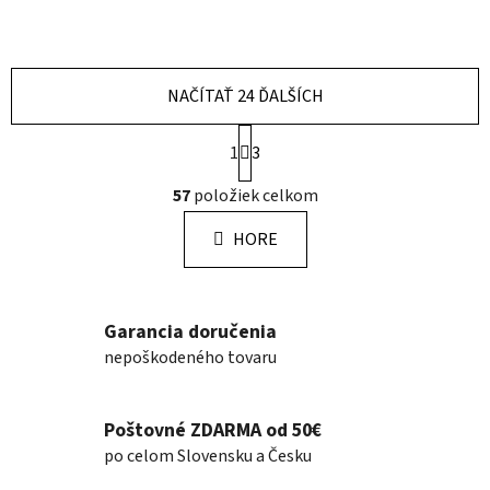
NAČÍTAŤ 24 ĎALŠÍCH
S
1
3
t
r
O
57
položiek celkom
á
v
n
l
k
HORE
á
o
d
v
a
a
n
c
Garancia doručenia
i
i
nepoškodeného tovaru
e
e
p
r
Poštovné ZDARMA od 50€
v
po celom Slovensku a Česku
k