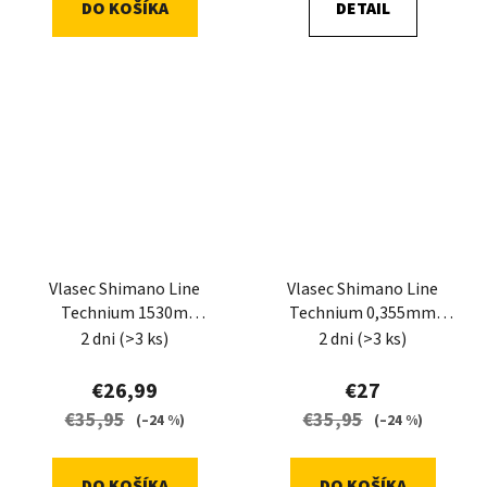
DO KOŠÍKA
DETAIL
Vlasec Shimano Line
Vlasec Shimano Line
Technium 1530m
Technium 0,355mm
0,255mm 6,1kg Grey
11,5kg 790m grey
2 dni
(>3 ks)
2 dni
(>3 ks)
€26,99
€27
€35,95
€35,95
(–24 %)
(–24 %)
DO KOŠÍKA
DO KOŠÍKA