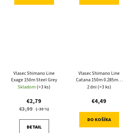
Vlasec Shimano Line
Vlasec Shimano Line
Exage 150m Steel Grey
Catana 150m 0.285mm
8,2kg Grey
Skladom
(>3 ks)
2 dni
(>3 ks)
€2,79
€4,49
€3,99
(–30 %)
DO KOŠÍKA
DETAIL