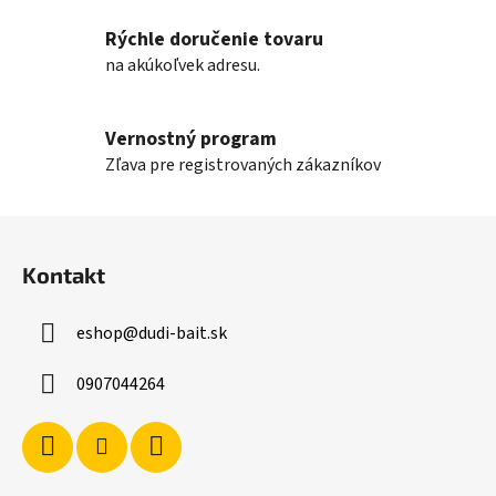
y
v
Rýchle doručenie tovaru
ý
na akúkoľvek adresu.
p
i
s
Vernostný program
u
Zľava pre registrovaných zákazníkov
Z
á
Kontakt
p
ä
eshop
@
dudi-bait.sk
t
i
0907044264
e