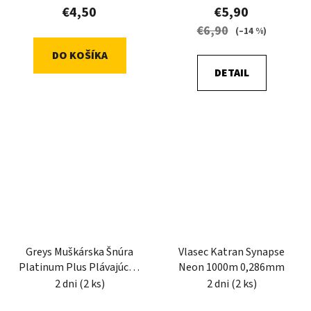
€4,50
€5,90
€6,90
(–14 %)
DO KOŠÍKA
DETAIL
Greys Muškárska Šnúra
Vlasec Katran Synapse
Platinum Plus Plávajúca -
Neon 1000m 0,286mm
WF3
2 dni
(2 ks)
2 dni
(2 ks)