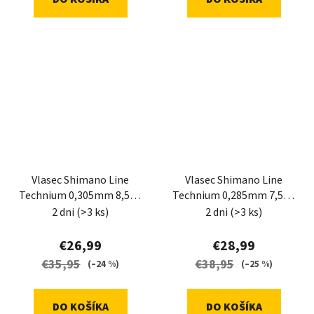
Vlasec Shimano Line
Vlasec Shimano Line
Technium 0,305mm 8,5kg
Technium 0,285mm 7,5kg
1100m grey
1250m grey
2 dni
(>3 ks)
2 dni
(>3 ks)
€26,99
€28,99
€35,95
€38,95
(–24 %)
(–25 %)
DO KOŠÍKA
DO KOŠÍKA