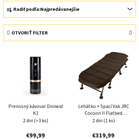
R
Radiť podľa:
Najpredávanejšie
a
d
e
OTVORIŤ FILTER
n
i
V
e
ý
p
p
r
i
o
s
d
p
u
r
k
Prenosný kávovar Diniwid
Lehátko + Spací Vak JRC
o
t
K1
Cocoon II Flatbed
d
o
Sleepsystem Wide
2 dni
(>3 ks)
2 dni
(1 ks)
u
v
k
€99,99
€319,99