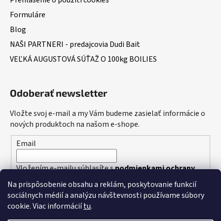
Formuláre
Blog
NAŠI PARTNERI - predajcovia Dudi Bait
VEĽKÁ AUGUSTOVÁ SÚŤAŽ O 100kg BOILIES
Odoberať newsletter
Vložte svoj e-mail a my Vám budeme zasielať informácie o
nových produktoch na našom e-shope.
Email
Vložením e-mailu súhlasíte s
podmienkami ochrany
osobných údajov
Na prispôsobenie obsahu a reklám, poskytovanie funkcií
sociálnych médií a analýzu návštevnosti používame súbory
PRIHLÁSIŤ SA
cookie. Viac informácií
tu
.