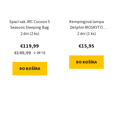
Spací vak JRC Cocoon 5
Kempingová lampa
Seasons Sleeping Bag
Delphin MOSKYTO
3W/2600mAh
2 dni
(2 ks)
2 dni
(1 ks)
€119,99
€15,95
€149,99
(–20 %)
DO KOŠÍKA
DO KOŠÍKA