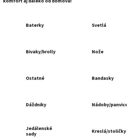
komfort aj ďaleko od domova!
Baterky
Svetlá
Bivaky/brolly
Nože
Ostatné
Bandasky
Dáždniky
Nádoby/panvice
Jedálenské
Kreslá/stoličky
sady