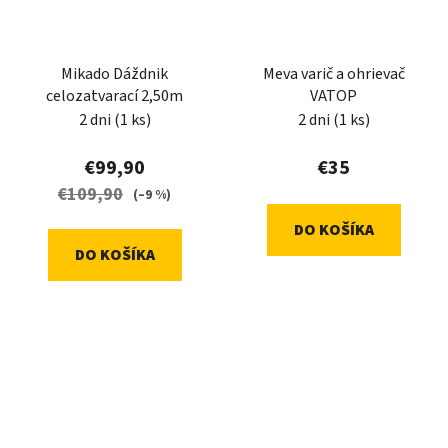
Mikado Dáždnik
Meva varič a ohrievač
celozatvarací 2,50m
VATOP
2 dni
(1 ks)
2 dni
(1 ks)
€99,90
€35
€109,90
(–9 %)
DO KOŠÍKA
DO KOŠÍKA