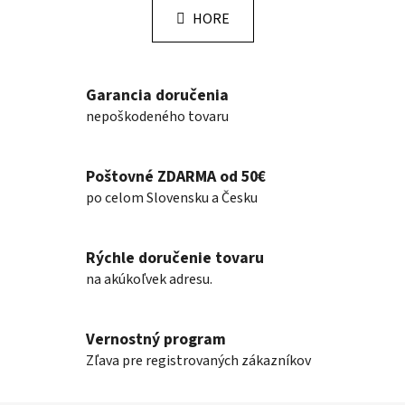
l
k
HORE
á
o
d
v
a
a
n
c
Garancia doručenia
i
i
nepoškodeného tovaru
e
e
p
r
Poštovné ZDARMA od 50€
v
po celom Slovensku a Česku
k
y
v
Rýchle doručenie tovaru
ý
na akúkoľvek adresu.
p
i
s
Vernostný program
u
Zľava pre registrovaných zákazníkov