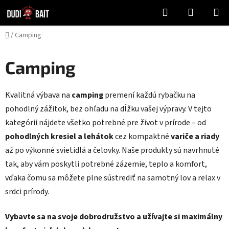
Prejsť
Hľadať
NÁKUP
na
KOŠÍK
obsah
Domov
/
Camping
Camping
Kvalitná výbava na
camping
premení každú rybačku na
pohodlný zážitok, bez ohľadu na dĺžku vašej výpravy. V tejto
kategórii nájdete všetko potrebné pre život v prírode – od
pohodlných kresiel a lehátok
cez kompaktné
variče a riady
až po výkonné svietidlá a čelovky. Naše produkty sú navrhnuté
tak, aby vám poskytli potrebné zázemie, teplo a komfort,
vďaka čomu sa môžete plne sústrediť na samotný lov a relax v
srdci prírody.
Vybavte sa na svoje dobrodružstvo a užívajte si maximálny