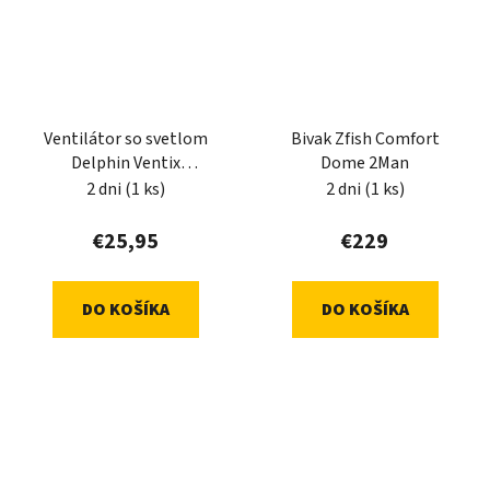
Ventilátor so svetlom
Bivak Zfish Comfort
Delphin Ventix
Dome 2Man
7W/4400mAh
2 dni
(1 ks)
2 dni
(1 ks)
€25,95
€229
DO KOŠÍKA
DO KOŠÍKA