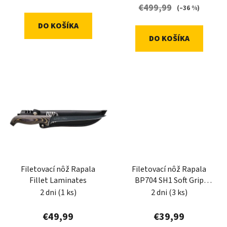
t
€499,99
(–36 %)
o
DO KOŠÍKA
v
DO KOŠÍKA
Filetovací nôž Rapala
Filetovací nôž Rapala
Fillet Laminates
BP704 SH1 Soft Grip
Fillet 19cm
2 dni
(1 ks)
2 dni
(3 ks)
€49,99
€39,99