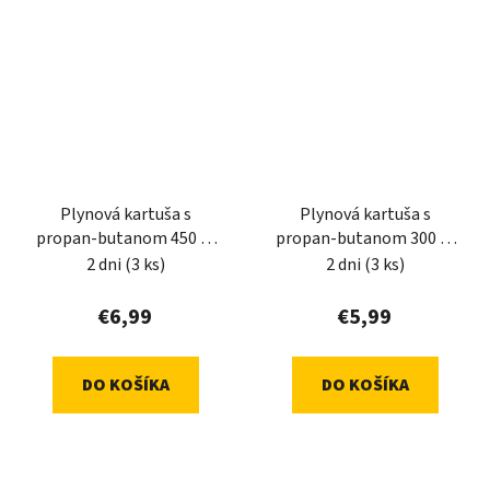
Plynová kartuša s
Plynová kartuša s
propan-butanom 450 g,
propan-butanom 300 g,
pripojenie na závit 7/16",
pripojenie na závit 7/16",
2 dni
(3 ks)
2 dni
(3 ks)
ELICO
ELICO
€6,99
€5,99
DO KOŠÍKA
DO KOŠÍKA