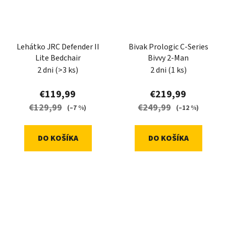
Lehátko JRC Defender II
Bivak Prologic C-Series
Lite Bedchair
Bivvy 2-Man
2 dni
(>3 ks)
2 dni
(1 ks)
€119,99
€219,99
€129,99
€249,99
(–7 %)
(–12 %)
DO KOŠÍKA
DO KOŠÍKA