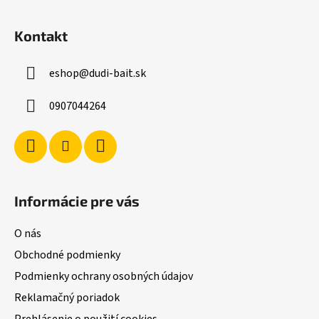
Z
á
Kontakt
p
ä
eshop
@
dudi-bait.sk
t
i
0907044264
e
Informácie pre vás
O nás
Obchodné podmienky
Podmienky ochrany osobných údajov
Reklamačný poriadok
Prehlásenie o použití cookies