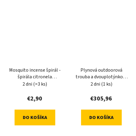
Mosquito incense špirál -
Plynová outdoorová
špirála citronela
trouba a dvouplotýnkový
TRIXLINE TR
varič 2v1 Boatman,
2 dni
(>3 ks)
2 dni
(1 ks)
zelená
€2,90
€305,96
DO KOŠÍKA
DO KOŠÍKA