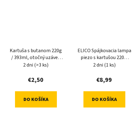
Kartuša s butanom 220g
ELICO Spájkovacia lampa
/ 393ml, otočný uzáver,
piezo s kartušou 220g,
ELICO
N310302
2 dni
(>3 ks)
2 dni
(1 ks)
€2,50
€8,99
DO KOŠÍKA
DO KOŠÍKA