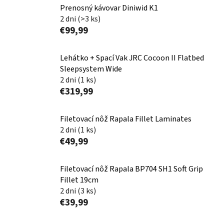
Prenosný kávovar Diniwid K1
2 dni
(>3 ks)
€99,99
Lehátko + Spací Vak JRC Cocoon II Flatbed
Sleepsystem Wide
2 dni
(1 ks)
€319,99
Filetovací nôž Rapala Fillet Laminates
2 dni
(1 ks)
€49,99
Filetovací nôž Rapala BP704 SH1 Soft Grip
Fillet 19cm
2 dni
(3 ks)
€39,99