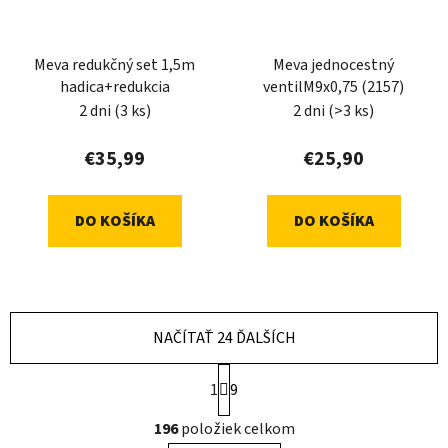
Meva redukčný set 1,5m
Meva jednocestný
hadica+redukcia
ventilM9x0,75 (2157)
2 dni
(3 ks)
2 dni
(>3 ks)
€35,99
€25,90
DO KOŠÍKA
DO KOŠÍKA
NAČÍTAŤ 24 ĎALŠÍCH
S
1
9
t
r
O
196
položiek celkom
á
v
n