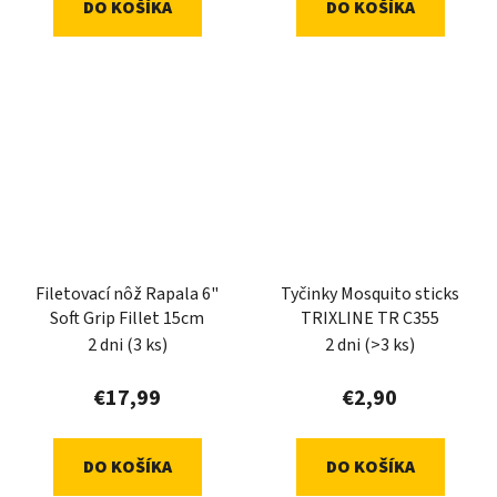
DO KOŠÍKA
DO KOŠÍKA
Filetovací nôž Rapala 6"
Tyčinky Mosquito sticks
Soft Grip Fillet 15cm
TRIXLINE TR C355
2 dni
(3 ks)
2 dni
(>3 ks)
€17,99
€2,90
DO KOŠÍKA
DO KOŠÍKA