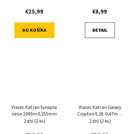
€25,99
€8,99
DO KOŠÍKA
DETAIL
Vlasec Katran Synapse
Vlasec Katran Galaxy
neon 1000m 0,255mm
Crypton 0,26-0,47mm
10x12m
2 dni
(2 ks)
2 dni
(2 ks)