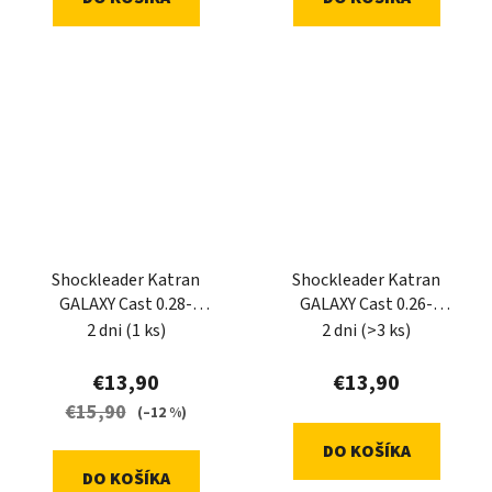
Shockleader Katran
Shockleader Katran
GALAXY Cast 0.28-
GALAXY Cast 0.26-
0.47mm 5x12m (Camo)
0.57mm 5x15m
2 dni
(1 ks)
2 dni
(>3 ks)
€13,90
€13,90
€15,90
(–12 %)
DO KOŠÍKA
DO KOŠÍKA