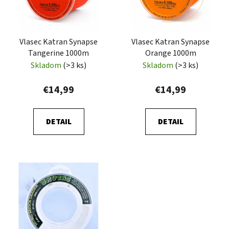
s
p
p
r
r
o
Vlasec Katran Synapse
Vlasec Katran Synapse
o
d
Tangerine 1000m
Orange 1000m
d
u
Skladom
(>3 ks)
Skladom
(>3 ks)
u
k
k
t
€14,99
€14,99
t
o
o
v
DETAIL
DETAIL
v