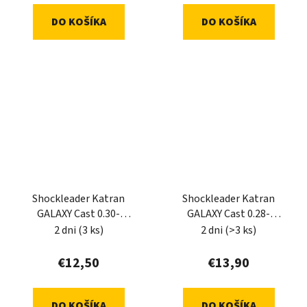
DO KOŠÍKA
DO KOŠÍKA
Shockleader Katran
Shockleader Katran
GALAXY Cast 0.30-
GALAXY Cast 0.28-
0.57mm 5x15m
0.57mm 5x15m
2 dni
(3 ks)
2 dni
(>3 ks)
€12,50
€13,90
DO KOŠÍKA
DO KOŠÍKA