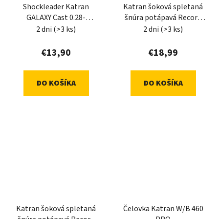
Shockleader Katran
Katran šoková spletaná
GALAXY Cast 0.28-
šnúra potápavá Record
0.47mm 5x12m (clear)
60lb 80m (tmavo zelená)
2 dni
(>3 ks)
2 dni
(>3 ks)
€13,90
€18,99
DO KOŠÍKA
DO KOŠÍKA
Katran šoková spletaná
Čelovka Katran W/B 460