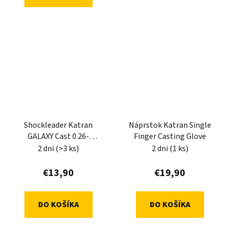
Shockleader Katran
Náprstok Katran Single
GALAXY Cast 0.26-
Finger Casting Glove
0.47mm 5x12m
2 dni
(>3 ks)
2 dni
(1 ks)
€13,90
€19,90
DO KOŠÍKA
DO KOŠÍKA