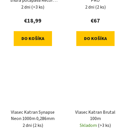
šnúra potápavá Record
PRO
45lb 80m (tmavo zelená)
2 dni
(>3 ks)
2 dni
(2 ks)
€18,99
€67
DO KOŠÍKA
DO KOŠÍKA
Vlasec Katran Synapse
Vlasec Katran Brutal
Neon 1000m 0,286mm
100m
2 dni
(2 ks)
Skladom
(>3 ks)