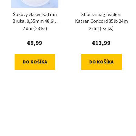
Šokový vlasec Katran
Shock-snag leaders
Brutal 0,55mm 48,6lb
Katran Concord 35lb 24m
150m ultra
2 dni
(>3 ks)
2 dni
(>3 ks)
€9,99
€13,99
DO KOŠÍKA
DO KOŠÍKA