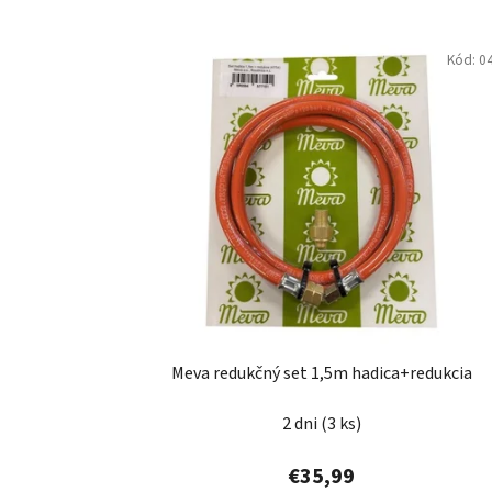
V
Kód:
0
ý
p
i
s
p
r
o
d
u
k
t
Meva redukčný set 1,5m hadica+redukcia
o
v
2 dni
(3 ks)
€35,99