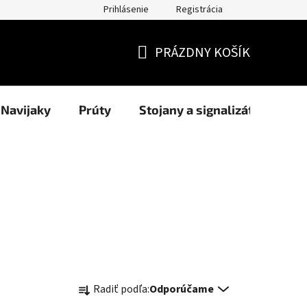
Prihlásenie
Registrácia
užití cookies
Formuláre
Blog
NAŠI PARTNERI - predajcov
PRÁZDNY KOŠÍK
NÁKUPNÝ
KOŠÍK
Navijaky
Prúty
Stojany a signalizátory
R
Radiť podľa:
Odporúčame
a