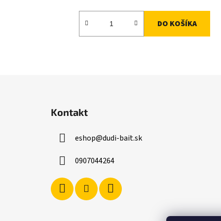
DO KOŠÍKA
Z
á
Kontakt
p
ä
eshop
@
dudi-bait.sk
t
i
0907044264
e