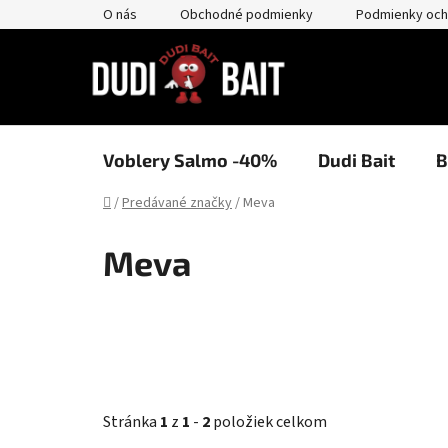
Prejsť
O nás
Obchodné podmienky
Podmienky och
na
obsah
Voblery Salmo -40%
Dudi Bait
B
Domov
/
Predávané značky
/
Meva
Meva
Stránka
1
z
1
-
2
položiek celkom