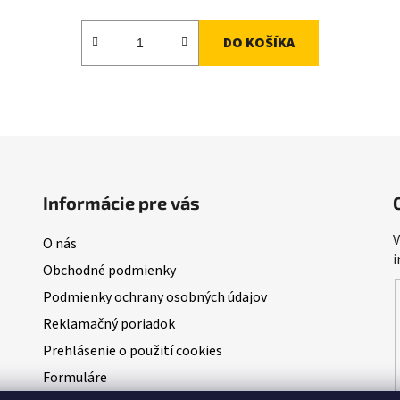
DO KOŠÍKA
O
v
l
á
d
Informácie pre vás
a
c
V
O nás
i
i
Obchodné podmienky
e
p
Podmienky ochrany osobných údajov
r
Reklamačný poriadok
v
k
Prehlásenie o použití cookies
y
Formuláre
v