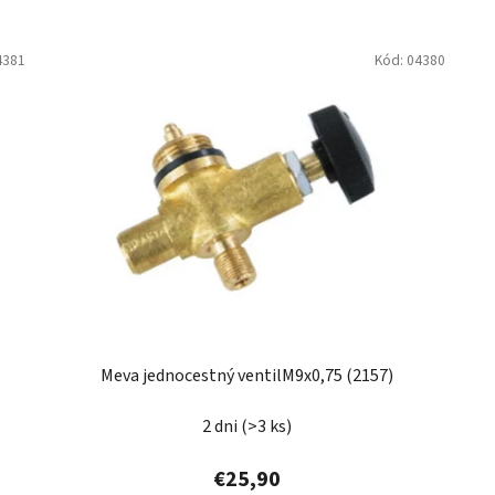
4381
Kód:
04380
Meva jednocestný ventilM9x0,75 (2157)
2 dni
(>3 ks)
€25,90