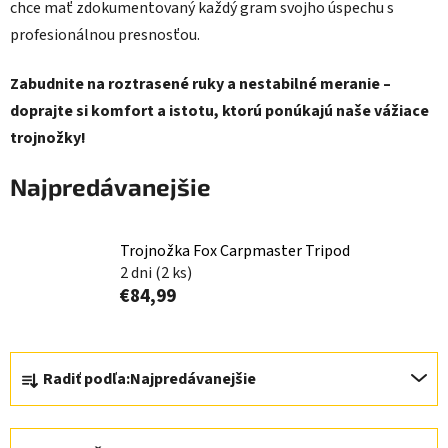
chce mať zdokumentovaný každý gram svojho úspechu s
profesionálnou presnosťou.
Zabudnite na roztrasené ruky a nestabilné meranie –
doprajte si komfort a istotu, ktorú ponúkajú naše vážiace
trojnožky!
Najpredávanejšie
Trojnožka Fox Carpmaster Tripod
2 dni
(2 ks)
€84,99
R
Radiť podľa:
Najpredávanejšie
a
d
e