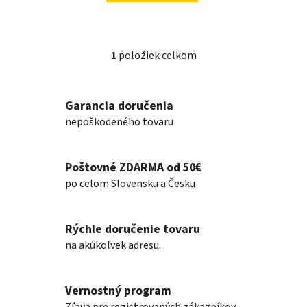
1
položiek celkom
O
v
l
Garancia doručenia
á
nepoškodeného tovaru
d
a
c
Poštovné ZDARMA od 50€
i
e
po celom Slovensku a Česku
p
r
v
Rýchle doručenie tovaru
k
na akúkoľvek adresu.
y
v
ý
Vernostný program
p
Zľava pre registrovaných zákazníkov