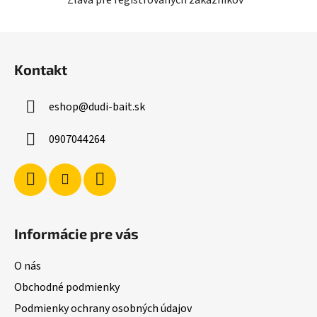
i
s
Z
u
á
Kontakt
p
ä
eshop
@
dudi-bait.sk
t
i
0907044264
e
Informácie pre vás
O nás
Obchodné podmienky
Podmienky ochrany osobných údajov