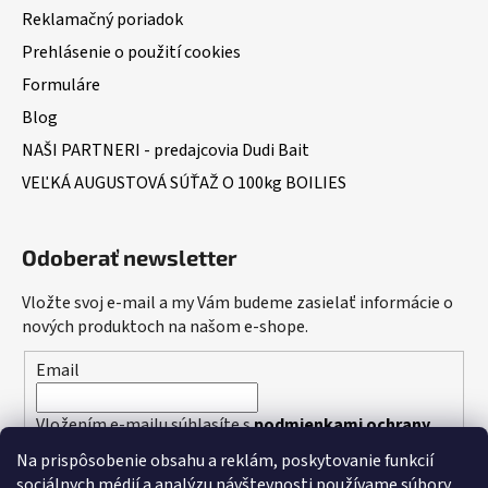
Reklamačný poriadok
Prehlásenie o použití cookies
Formuláre
Blog
NAŠI PARTNERI - predajcovia Dudi Bait
VEĽKÁ AUGUSTOVÁ SÚŤAŽ O 100kg BOILIES
Odoberať newsletter
Vložte svoj e-mail a my Vám budeme zasielať informácie o
nových produktoch na našom e-shope.
Email
Vložením e-mailu súhlasíte s
podmienkami ochrany
osobných údajov
Na prispôsobenie obsahu a reklám, poskytovanie funkcií
sociálnych médií a analýzu návštevnosti používame súbory