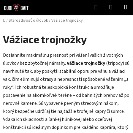
Prejsť
Hľadať
NÁKUP
na
KOŠÍK
obsah
Domov
/
Starostlivosť o úlovok
/
Vážiace trojnožky
Vážiace trojnožky
Dosiahnite maximálnu presnosť pri vážení vašich životných
úlovkov bez zbytočnej námahy.
Vážiace trojnožky
(tripody) sú
navrhnuté tak, aby poskytli stabilnú oporu pre váhu a vážiaci
vak, čím eliminujú otrasy a nepresnosti spôsobené vážením „z
ruky“. Ich robustná teleskopická konštrukcia umožňuje
postavenie na akomkoľvek teréne – od bahnitých brehov až po
nerovné kamene. Sú vybavené pevným stredovým hákom,
ktorý bezpečne udrží aj tie najťažšie trofejné kapry či sumce.
Vďaka ich skladnosti a ľahkej hliníkovej alebo oceľovej
konštrukcii sú ideálnym doplnkom pre každého kaprára, ktorý