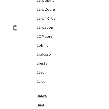
Carp Spirit
Carp Zoom
Carp´R´Us
C
CarpZoom
CC Moore
Colmic
Cralusso
Cresta
Ctec
Cukk
Daiwa
DAM