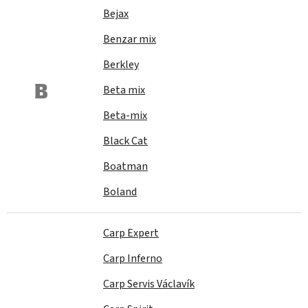
Bejax
Benzar mix
Berkley
B
Beta mix
Beta-mix
Black Cat
Boatman
Boland
Carp Expert
Carp Inferno
Carp Servis Václavík