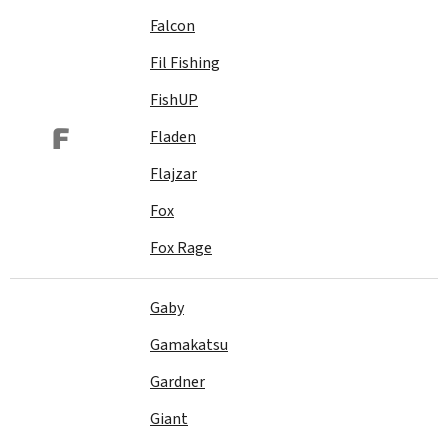
Falcon
Fil Fishing
FishUP
F
Fladen
Flajzar
Fox
Fox Rage
Gaby
Gamakatsu
Gardner
Giant