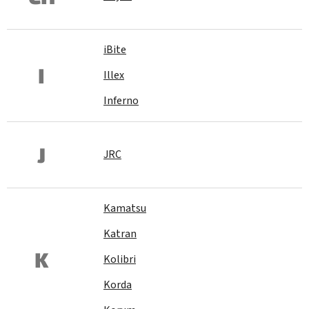
iBite
I
Illex
Inferno
J
JRC
Kamatsu
Katran
K
Kolibri
Korda