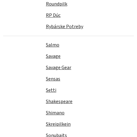
Roundpilk
RP Dúc
Rybárske Potreby
Salmo
Savage
Savage Gear
Sensas
Setti
Shakespeare
Shimano
Skreipilkein
Sonubaits