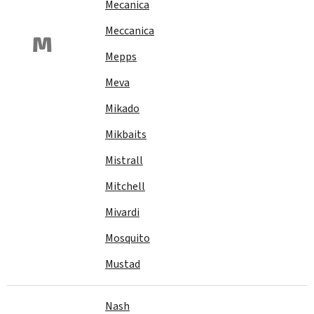
Mecanica
Meccanica
M
Mepps
Meva
Mikado
Mikbaits
Mistrall
Mitchell
Mivardi
Mosquito
Mustad
Nash