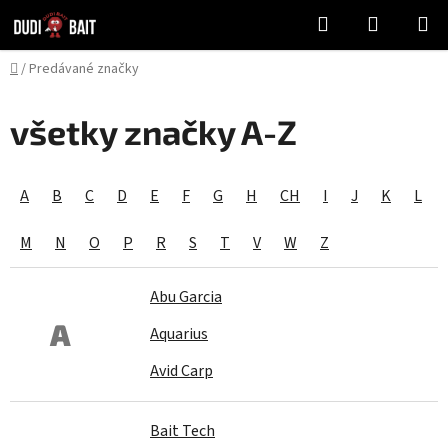
Prejsť
Hľadať
NÁKUP
na
KOŠÍK
obsah
Domov
/
Predávané značky
všetky značky A-Z
A
B
C
D
E
F
G
H
CH
I
J
K
L
M
N
O
P
R
S
T
V
W
Z
Abu Garcia
A
Aquarius
Avid Carp
Bait Tech