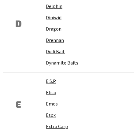
Delphin
Diniwid
D
Dragon
Drennan
Dudi Bait
Dynamite Baits
E.S.P.
Elico
E
Emos
Esox
Extra Carp