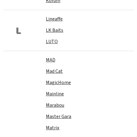
Korum
Lineaffe
L
LK Baits
LUTO
MAD
Mad Cat
MagicHome
Mainline
Marabou
Master Gara
Matrix