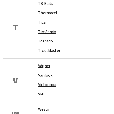
TB Baits
Thermacell
Tica
T
Timár mix
Tornado
TroutMaster
Vágner
Vanfook
V
Victorinox
VMC
Westin