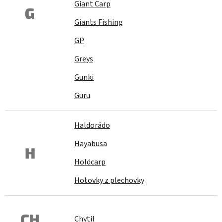
Giant Carp
G
Giants Fishing
GP
Greys
Gunki
Guru
Haldorádo
Hayabusa
H
Holdcarp
Hotovky z plechovky
CH
Chytil