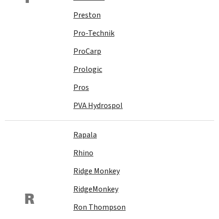
Preston
Pro-Technik
ProCarp
Prologic
Pros
PVA Hydrospol
Rapala
Rhino
Ridge Monkey
RidgeMonkey
R
Ron Thompson