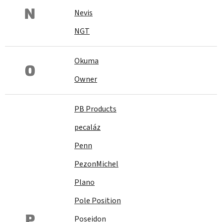
N
Nevis
NGT
Okuma
O
Owner
PB Products
pecaláz
Penn
PezonMichel
Plano
Pole Position
P
Poseidon