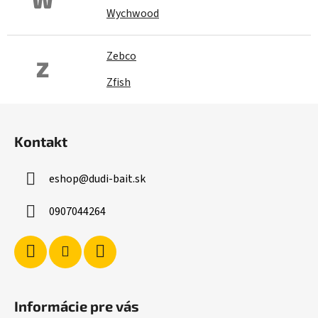
W
Wychwood
Zebco
Z
Zfish
Z
á
Kontakt
p
ä
eshop
@
dudi-bait.sk
t
i
0907044264
e
Informácie pre vás