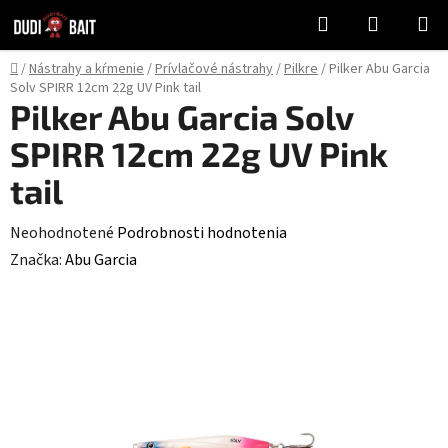
Prejsť
Hľadať
NÁKUP
na
KOŠÍK
obsah
Domov
/
Nástrahy a kŕmenie
/
Prívlačové nástrahy
/
Pilkre
/
Pilker Abu Garcia
Solv SPIRR 12cm 22g UV Pink tail
Pilker Abu Garcia Solv
SPIRR 12cm 22g UV Pink
tail
Priemerné
Neohodnotené
Podrobnosti hodnotenia
hodnotenie
Značka:
Abu Garcia
produktu
je
0,0
z
5
hviezdičiek.