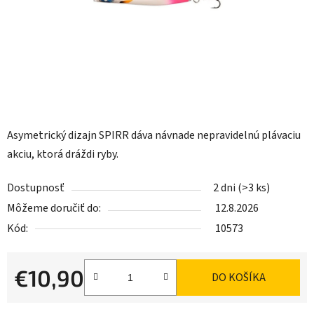
Asymetrický dizajn SPIRR dáva návnade nepravidelnú plávaciu
akciu, ktorá dráždi ryby.
Dostupnosť
2 dni
(>3 ks)
Môžeme doručiť do:
12.8.2026
Kód:
10573
€10,90
DO KOŠÍKA
Jednotková cena: