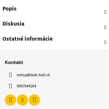
Popis
Diskusia
Ostatné informácie
Z
á
Kontakt
p
ä
eshop
@
dudi-bait.sk
t
i
0907044264
e