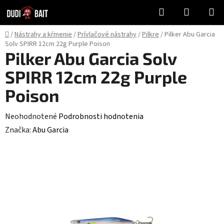
Prejsť
Hľadať
NÁKUP
na
KOŠÍK
obsah
Domov
/
Nástrahy a kŕmenie
/
Prívlačové nástrahy
/
Pilkre
/
Pilker Abu Garcia
Solv SPIRR 12cm 22g Purple Poison
Pilker Abu Garcia Solv
SPIRR 12cm 22g Purple
Poison
Priemerné
Neohodnotené
Podrobnosti hodnotenia
hodnotenie
Značka:
Abu Garcia
produktu
je
0,0
z
5
hviezdičiek.