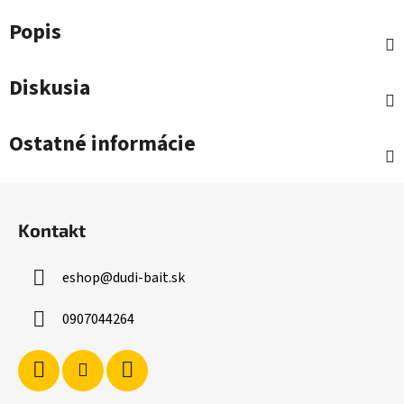
Popis
Diskusia
Ostatné informácie
Z
á
Kontakt
p
ä
eshop
@
dudi-bait.sk
t
i
0907044264
e