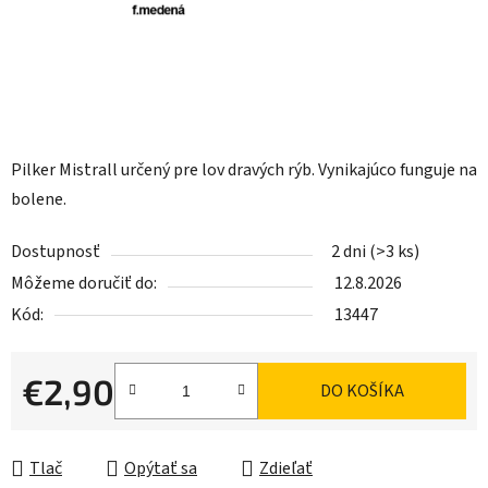
Pilker Mistrall určený pre lov dravých rýb. Vynikajúco funguje na
bolene.
Dostupnosť
2 dni
(>3 ks)
Môžeme doručiť do:
12.8.2026
Kód:
13447
€2,90
DO KOŠÍKA
Jednotková cena:
Tlač
Opýtať sa
Zdieľať