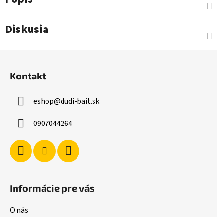
Diskusia
Z
á
Kontakt
p
ä
eshop
@
dudi-bait.sk
t
i
0907044264
e
Informácie pre vás
O nás