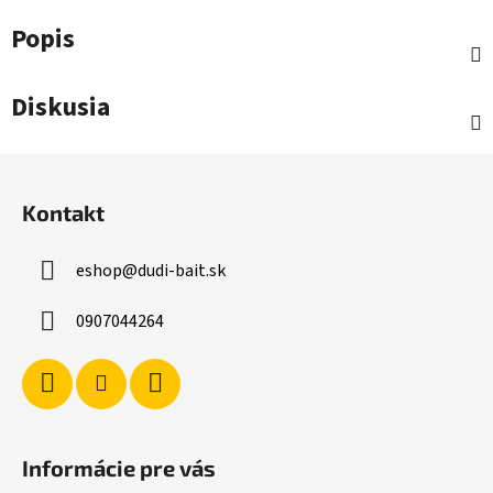
Popis
Diskusia
Z
á
Kontakt
p
ä
eshop
@
dudi-bait.sk
t
i
0907044264
e
Informácie pre vás