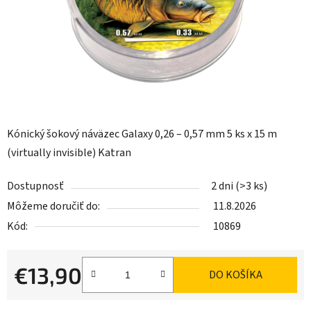
Kónický šokový náväzec Galaxy 0,26 – 0,57 mm 5 ks x 15 m
(virtually invisible) Katran
Dostupnosť
2 dni
(>3 ks)
Môžeme doručiť do:
11.8.2026
Kód:
10869
€13,90
DO KOŠÍKA
Jednotková cena: