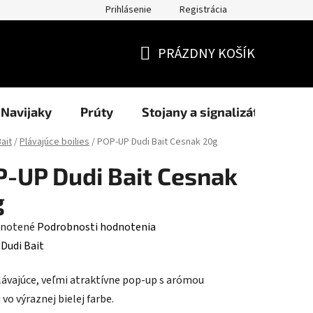
Prihlásenie
Registrácia
užití cookies
Formuláre
Blog
NAŠI PARTNERI - predajcov
PRÁZDNY KOŠÍK
NÁKUPNÝ
KOŠÍK
Navijaky
Prúty
Stojany a signalizátory
ait
/
Plávajúce boilies
/
POP-UP Dudi Bait Cesnak 20g
-UP Dudi Bait Cesnak
g
rné
notené
Podrobnosti hodnotenia
enie
:
Dudi Bait
tu
lávajúce, veľmi atraktívne pop-up s arómou
vo výraznej bielej farbe.