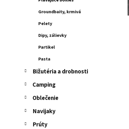
Plávajúce boilies
l
Groundbaity, krmivá
Pelety
Dipy, zálievky
Partikel
Pasta
Bižutéria a drobnosti
Camping
Oblečenie
Navijaky
Prúty