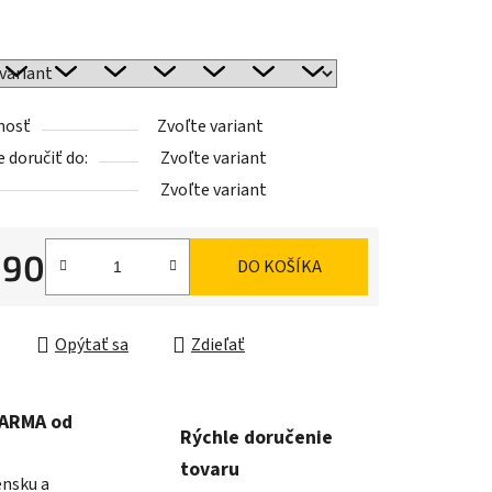
iek.
nosť
Zvoľte variant
doručiť do:
Zvoľte variant
Zvoľte variant
,90
DO KOŠÍKA
ková cena:
Opýtať sa
Zdieľať
DARMA od
Rýchle doručenie
tovaru
ensku a