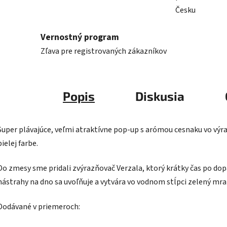
Česku
Vernostný program
Zľava pre registrovaných zákazníkov
Popis
Diskusia
Super plávajúce, veľmi atraktívne pop-up s arómou cesnaku vo výr
bielej farbe.
Do zmesy sme pridali zvýrazňovač Verzala, ktorý krátky čas po do
nástrahy na dno sa uvoľňuje a vytvára vo vodnom stĺpci zelený mra
Dodávané v priemeroch: