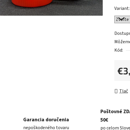
z
Variant:
5
hviezdič
Dostup
Môžeme 
Kód:
€3
Jednot
Tlač
Poštovné Z
Garancia doručenia
50€
nepoškodeného tovaru
po celom Slov