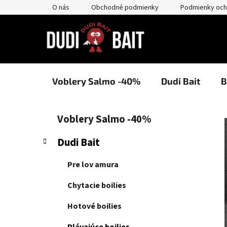
Prejsť
O nás
Obchodné podmienky
Podmienky och
na
obsah
Voblery Salmo -40%
Dudi Bait
B
B
K
Preskočiť
Voblery Salmo -40%
a
kategórie
o
t
č
Dudi Bait
e
n
g
ý
Pre lov amura
ó
p
r
Chytacie boilies
i
a
e
n
Hotové boilies
e