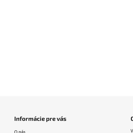
Informácie pre vás
V
O nás