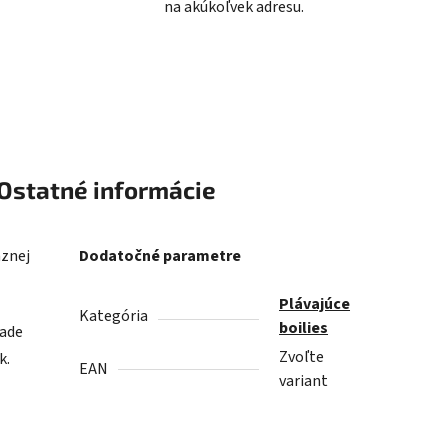
na akúkoľvek adresu.
Ostatné informácie
aznej
Dodatočné parametre
Plávajúce
Kategória
boilies
pade
Zvoľte
k.
EAN
variant