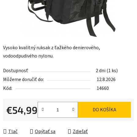
Vysoko kvalitný ruksak z ťažkého denierového,
vodoodpudivého nylonu.
Dostupnosť
2 dni
(1 ks)
Môžeme doručiť do:
12.8.2026
Kód:
14660
€54,99
DO KOŠÍKA
Jednotková cena:
Tlač
Opýtať sa
Zdieľať