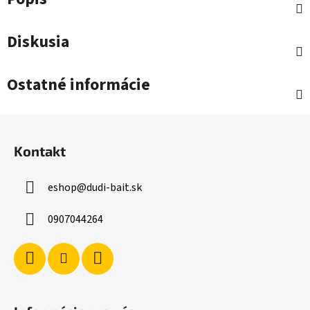
Diskusia
Ostatné informácie
Z
á
Kontakt
p
ä
eshop
@
dudi-bait.sk
t
i
0907044264
e