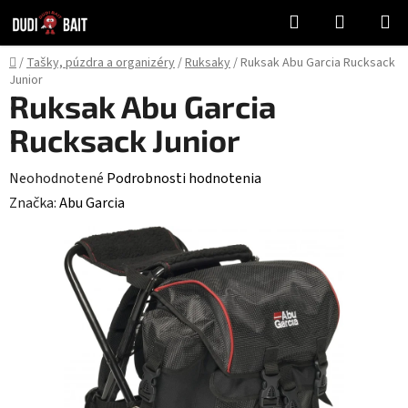
Prejsť
Hľadať
NÁKUP
na
KOŠÍK
obsah
Domov
/
Tašky, púzdra a organizéry
/
Ruksaky
/
Ruksak Abu Garcia Rucksack
Junior
Ruksak Abu Garcia
Rucksack Junior
Priemerné
Neohodnotené
Podrobnosti hodnotenia
hodnotenie
Značka:
Abu Garcia
produktu
je
0,0
z
5
hviezdičiek.