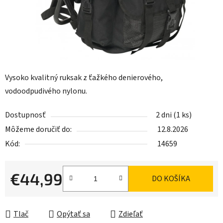
Vysoko kvalitný ruksak z ťažkého denierového,
vodoodpudivého nylonu.
Dostupnosť
2 dni
(1 ks)
Môžeme doručiť do:
12.8.2026
Kód:
14659
€44,99
DO KOŠÍKA
Jednotková cena:
Tlač
Opýtať sa
Zdieľať