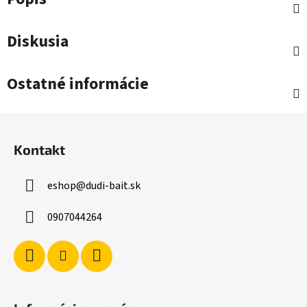
Diskusia
Ostatné informácie
Z
á
Kontakt
p
ä
eshop
@
dudi-bait.sk
t
i
0907044264
e