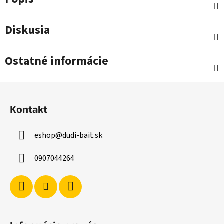
Diskusia
Ostatné informácie
Z
á
Kontakt
p
ä
eshop
@
dudi-bait.sk
t
i
0907044264
e