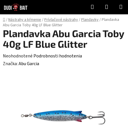
Prejsť
Hľadať
NÁKUP
na
KOŠÍK
obsah
Domov
/
Nástrahy a kŕmenie
/
Prívlačové nástrahy
/
Plandavky
/
Plandavka
Abu Garcia Toby 40g LF Blue Glitter
Plandavka Abu Garcia Toby
40g LF Blue Glitter
Priemerné
Neohodnotené
Podrobnosti hodnotenia
hodnotenie
Značka:
Abu Garcia
produktu
je
0,0
z
5
hviezdičiek.