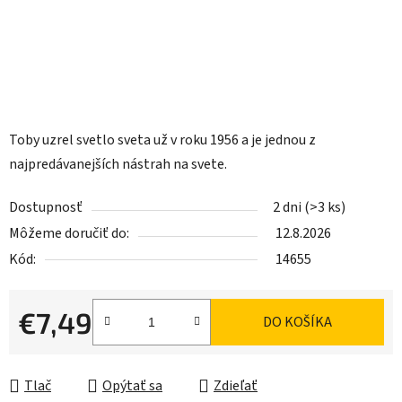
Toby uzrel svetlo sveta už v roku 1956 a je jednou z
najpredávanejších nástrah na svete.
Dostupnosť
2 dni
(>3 ks)
Môžeme doručiť do:
12.8.2026
Kód:
14655
€7,49
DO KOŠÍKA
Jednotková cena:
Tlač
Opýtať sa
Zdieľať