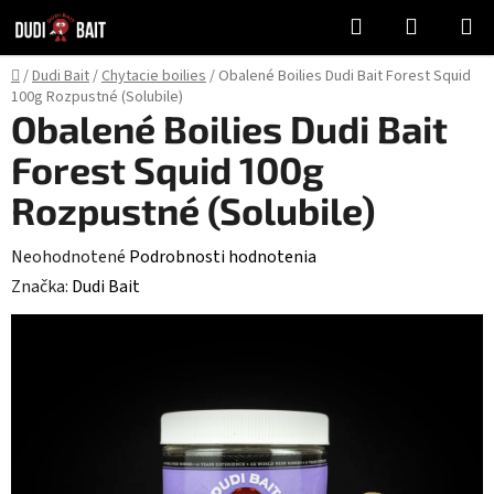
Prejsť
Hľadať
NÁKUP
na
KOŠÍK
obsah
Domov
/
Dudi Bait
/
Chytacie boilies
/
Obalené Boilies Dudi Bait Forest Squid
100g Rozpustné (Solubile)
Obalené Boilies Dudi Bait
Forest Squid 100g
Rozpustné (Solubile)
Priemerné
Neohodnotené
Podrobnosti hodnotenia
hodnotenie
Značka:
Dudi Bait
produktu
je
0,0
z
5
hviezdičiek.