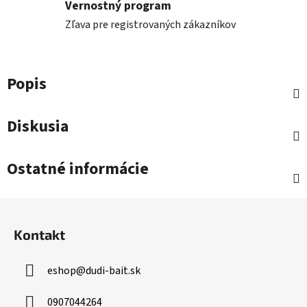
Vernostný program
Zľava pre registrovaných zákazníkov
Popis
Diskusia
Ostatné informácie
Z
á
Kontakt
p
ä
eshop
@
dudi-bait.sk
t
i
0907044264