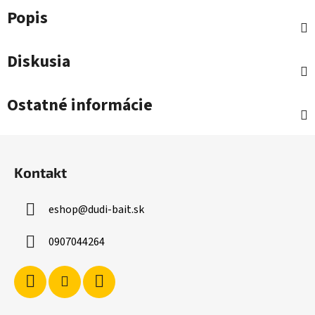
Popis
Diskusia
Ostatné informácie
Z
á
Kontakt
p
ä
eshop
@
dudi-bait.sk
t
i
0907044264
e