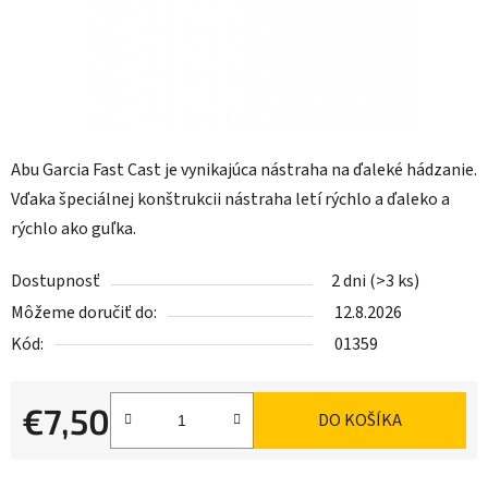
Abu Garcia Fast Cast je vynikajúca nástraha na ďaleké hádzanie.
Vďaka špeciálnej konštrukcii nástraha letí rýchlo a ďaleko a
rýchlo ako guľka.
Dostupnosť
2 dni
(>3 ks)
Môžeme doručiť do:
12.8.2026
Kód:
01359
€7,50
DO KOŠÍKA
Jednotková cena: