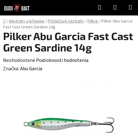
Prejsť
Hľadať
NÁKUP
na
KOŠÍK
obsah
Domov
/
Nástrahy a kŕmenie
/
Prívlačové nástrahy
/
Pilkre
/
Pilker Abu Garcia
Fast Cast Green Sardine 14g
Pilker Abu Garcia Fast Cast
Green Sardine 14g
Priemerné
Neohodnotené
Podrobnosti hodnotenia
hodnotenie
Značka:
Abu Garcia
produktu
je
0,0
z
5
hviezdičiek.