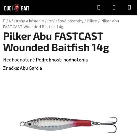
Prejsť
Hľadať
NÁKUP
na
KOŠÍK
obsah
Domov
/
Nástrahy a kŕmenie
/
Prívlačové nástrahy
/
Pilkre
/
Pilker Abu
FASTCAST Wounded Baitfish 14g
Pilker Abu FASTCAST
Wounded Baitfish 14g
Priemerné
Neohodnotené
Podrobnosti hodnotenia
hodnotenie
Značka:
Abu Garcia
produktu
je
0,0
z
5
hviezdičiek.