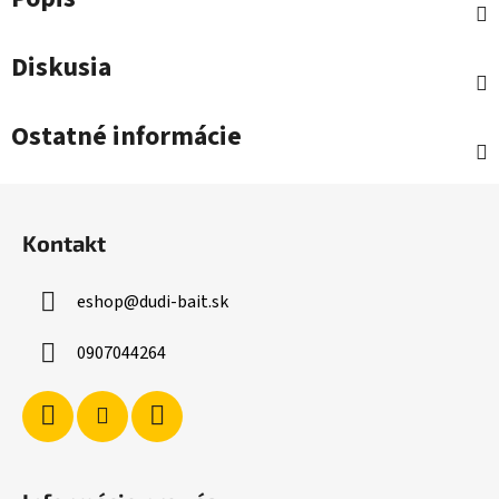
Diskusia
Ostatné informácie
Z
á
Kontakt
p
ä
eshop
@
dudi-bait.sk
t
i
0907044264
e