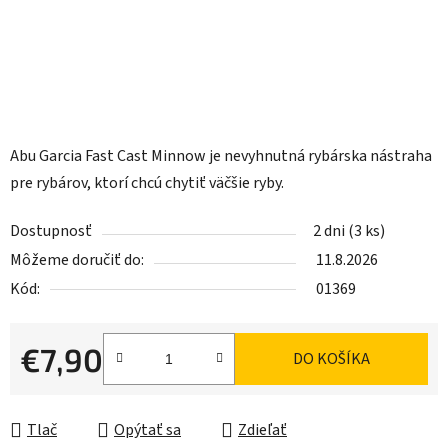
Abu Garcia Fast Cast Minnow je nevyhnutná rybárska nástraha
pre rybárov, ktorí chcú chytiť väčšie ryby.
Dostupnosť
2 dni
(3 ks)
Môžeme doručiť do:
11.8.2026
Kód:
01369
€7,90
DO KOŠÍKA
Jednotková cena:
Tlač
Opýtať sa
Zdieľať