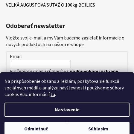
VEĽKÁ AUGUSTOVÁ SÚŤAŽ O 100kg BOILIES
Odoberať newsletter
Vložte svoj e-mail a my Vám budeme zasielať informácie o
nových produktoch na našom e-shope.
Email
Vložením e-mailu súhlasíte s
podmienkami ochrany
osobných údajov
Na prispôsobenie obsahu a reklám, poskytovanie funkcií
sociálnych médií a analýzu návštevnosti používame súbory
PRIHLÁSIŤ SA
cookie. Viac informácií
tu
.
Nastavenie
Vytvoril Shoptet
Odmietnuť
Súhlasím
Copyright 2026
Dudi Bait
. Všetky práva vyhradené.
Upraviť