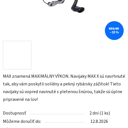
€59,99
–33 %
MAX znamená MAXIMÁLNY VÝKON. Navijaky MAX X sú navrhnuté
tak, aby vám poskytli solídny a pekný rybársky zážitok! Tieto
navijaky sú vopred navinuté s pletenou šnúrou, takže sú úplne
pripravené na lov!
Dostupnosť
2 dni
(1 ks)
Môžeme doručiť do:
12.8.2026