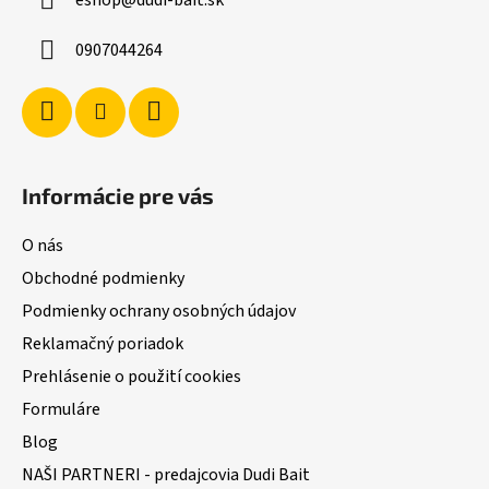
eshop
@
dudi-bait.sk
t
i
0907044264
e
Informácie pre vás
O nás
Obchodné podmienky
Podmienky ochrany osobných údajov
Reklamačný poriadok
Prehlásenie o použití cookies
Formuláre
Blog
NAŠI PARTNERI - predajcovia Dudi Bait