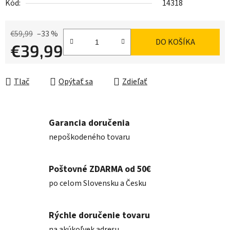
Kód:
14318
€59,99
–33 %
DO KOŠÍKA
€39,99
Jednotková cena:
Tlač
Opýtať sa
Zdieľať
Garancia doručenia
nepoškodeného tovaru
Poštovné ZDARMA od 50€
po celom Slovensku a Česku
Rýchle doručenie tovaru
na akúkoľvek adresu.