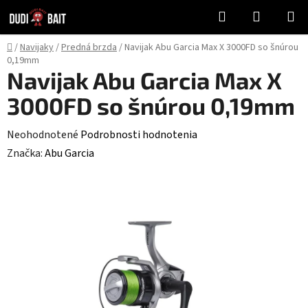
Prejsť
Hľadať
NÁKUP
na
KOŠÍK
obsah
Domov
/
Navijaky
/
Predná brzda
/
Navijak Abu Garcia Max X 3000FD so šnúrou
0,19mm
Navijak Abu Garcia Max X
3000FD so šnúrou 0,19mm
Priemerné
Neohodnotené
Podrobnosti hodnotenia
hodnotenie
Značka:
Abu Garcia
produktu
je
0,0
z
5
hviezdičiek.