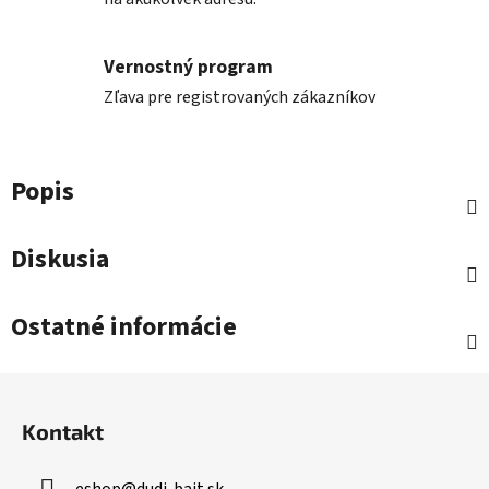
Vernostný program
Zľava pre registrovaných zákazníkov
Popis
Diskusia
Ostatné informácie
Z
á
Kontakt
p
ä