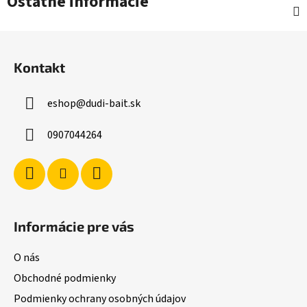
Ostatné informácie
Z
á
Kontakt
p
ä
eshop
@
dudi-bait.sk
t
i
0907044264
e
Informácie pre vás
O nás
Obchodné podmienky
Podmienky ochrany osobných údajov