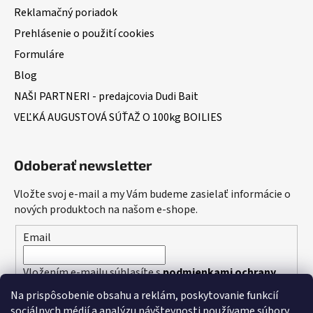
Reklamačný poriadok
Prehlásenie o použití cookies
Formuláre
Blog
NAŠI PARTNERI - predajcovia Dudi Bait
VEĽKÁ AUGUSTOVÁ SÚŤAŽ O 100kg BOILIES
Odoberať newsletter
Vložte svoj e-mail a my Vám budeme zasielať informácie o
nových produktoch na našom e-shope.
Email
Vložením e-mailu súhlasíte s
podmienkami ochrany
osobných údajov
Na prispôsobenie obsahu a reklám, poskytovanie funkcií
sociálnych médií a analýzu návštevnosti používame súbory