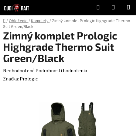
Prejsť
Hľadať
NÁKUP
na
KOŠÍK
obsah
Domov
/
Oblečenie
/
Komplety
/
Zimný komplet Prologic Highgrade Thermo
Suit Green/Black
Zimný komplet Prologic
Highgrade Thermo Suit
Green/Black
Priemerné
Neohodnotené
Podrobnosti hodnotenia
hodnotenie
Značka:
Prologic
produktu
je
0,0
z
5
hviezdičiek.