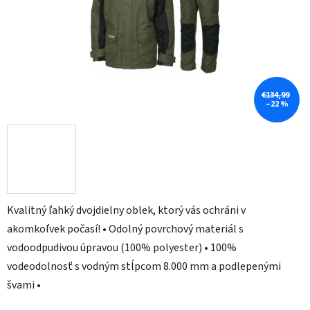
€134,99
–22 %
Kvalitný ľahký dvojdielny oblek, ktorý vás ochráni v
akomkoľvek počasí! • Odolný povrchový materiál s
vodoodpudivou úpravou (100% polyester) • 100%
vodeodolnosť s vodným stĺpcom 8.000 mm a podlepenými
švami •