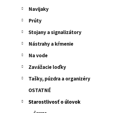
e
l
Navijaky
Prúty
Stojany a signalizátory
Nástrahy a kŕmenie
Na vode
Zavážacie loďky
Tašky, púzdra a organizéry
OSTATNÉ
Starostlivosť o úlovok