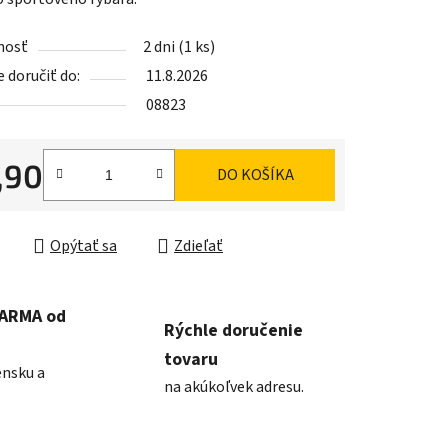
nosť
2 dni
(1 ks)
doručiť do:
11.8.2026
iek.
08823
,90
DO KOŠÍKA
ková cena:
Opýtať sa
Zdieľať
DARMA od
Rýchle doručenie
tovaru
ensku a
na akúkoľvek adresu.