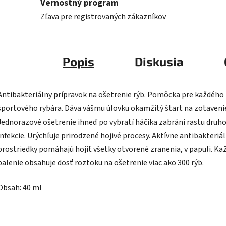
Vernostný program
Zľava pre registrovaných zákazníkov
Popis
Diskusia
Antibakteriálny prípravok na ošetrenie rýb. Pomôcka pre každého
športového rybára. Dáva vášmu úlovku okamžitý štart na zotaveni
Jednorazové ošetrenie ihneď po vybratí háčika zabráni rastu druh
infekcie. Urýchľuje prirodzené hojivé procesy. Aktívne antibakteriá
prostriedky pomáhajú hojiť všetky otvorené zranenia, v papuli. Ka
balenie obsahuje dosť roztoku na ošetrenie viac ako 300 rýb.
Obsah: 40 ml