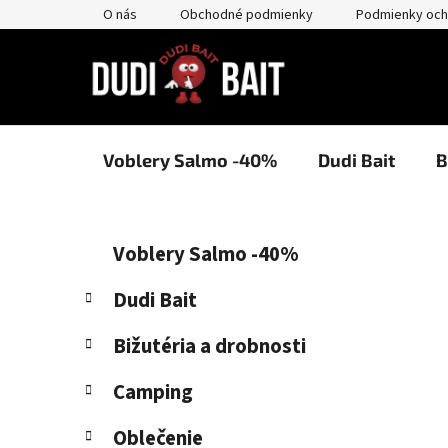
Prejsť
O nás
Obchodné podmienky
Podmienky och
na
obsah
Voblery Salmo -40%
Dudi Bait
B
B
K
Preskočiť
Voblery Salmo -40%
a
kategórie
o
t
č
Dudi Bait
e
n
g
Bižutéria a drobnosti
ý
ó
p
r
Camping
i
a
e
n
Oblečenie