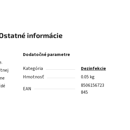
Ostatné informácie
Dodatočné parametre
e.
Kategória
Dezinfekcie
otnej
Hmotnosť
0.05 kg
lne
8506156723
ždé
EAN
845