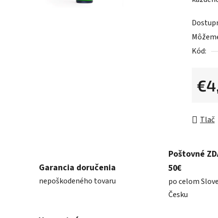
0,0
z
Dostup
5
Môžeme 
hviezdič
Kód:
€4
Jednot
Tlač
Poštovné Z
Garancia doručenia
50€
nepoškodeného tovaru
po celom Slov
Česku