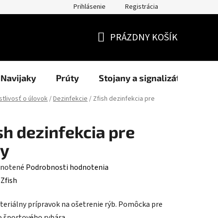
Prihlásenie
Registrácia
užití cookies
Formuláre
Blog
NAŠI PARTNERI - predajcov
PRÁZDNY KOŠÍK
NÁKUPNÝ
KOŠÍK
Navijaky
Prúty
Stojany a signalizátory
stlivosť o úlovok
/
Dezinfekcie
/
Zfish dezinfekcia pre
sh dezinfekcia pre
by
rné
notené
Podrobnosti hodnotenia
enie
:
Zfish
tu
teriálny prípravok na ošetrenie rýb. Pomôcka pre
 športového rybára.