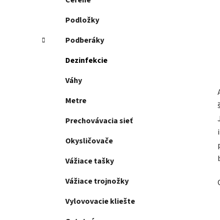
Čerene
Podložky
Podberáky
Dezinfekcie
Váhy
Metre
Prechovávacia sieť
Okysličovače
Vážiace tašky
Vážiace trojnožky
Vylovovacie kliešte