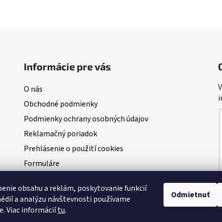
Informácie pre vás
V
O nás
i
Obchodné podmienky
Podmienky ochrany osobných údajov
Reklamačný poriadok
Prehlásenie o použití cookies
Formuláre
Blog
enie obsahu a reklám, poskytovanie funkcií
NAŠI PARTNERI - predajcovia Dudi Bait
Odmietnuť
édií a analýzu návštevnosti používame
VEĽKÁ AUGUSTOVÁ SÚŤAŽ O 100kg BOILIES
e. Viac informácií
tu
.