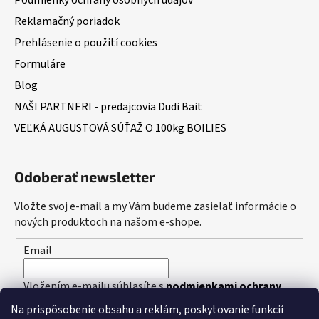
Podmienky ochrany osobných údajov
Reklamačný poriadok
Prehlásenie o použití cookies
Formuláre
Blog
NAŠI PARTNERI - predajcovia Dudi Bait
VEĽKÁ AUGUSTOVÁ SÚŤAŽ O 100kg BOILIES
Odoberať newsletter
Vložte svoj e-mail a my Vám budeme zasielať informácie o
nových produktoch na našom e-shope.
Email
Vložením e-mailu súhlasíte s
podmienkami ochrany
osobných údajov
Na prispôsobenie obsahu a reklám, poskytovanie funkcií