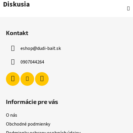
Diskusia
Z
á
Kontakt
p
ä
eshop
@
dudi-bait.sk
t
i
0907044264
e
Informácie pre vás
O nás
Obchodné podmienky