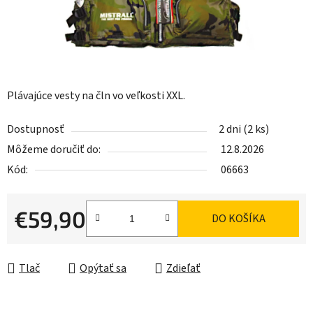
Plávajúce vesty na čln vo veľkosti XXL.
Dostupnosť
2 dni
(2 ks)
Môžeme doručiť do:
12.8.2026
Kód:
06663
€59,90
DO KOŠÍKA
Jednotková cena:
Tlač
Opýtať sa
Zdieľať