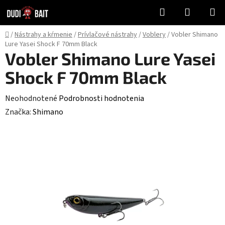
Prejsť
Hľadať
NÁKUP
na
KOŠÍK
obsah
Domov
/
Nástrahy a kŕmenie
/
Prívlačové nástrahy
/
Voblery
/
Vobler Shimano
Lure Yasei Shock F 70mm Black
Vobler Shimano Lure Yasei
Shock F 70mm Black
Priemerné
Neohodnotené
Podrobnosti hodnotenia
hodnotenie
Značka:
Shimano
produktu
je
0,0
z
5
hviezdičiek.