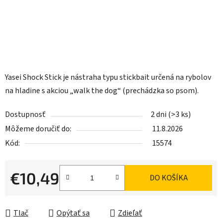
Yasei Shock Stick je nástraha typu stickbait určená na rybolov
na hladine s akciou „walk the dog“ (prechádzka so psom).
Dostupnosť
2 dni
(>3 ks)
Môžeme doručiť do:
11.8.2026
Kód:
15574
€10,49
DO KOŠÍKA
Jednotková cena:
Tlač
Opýtať sa
Zdieľať