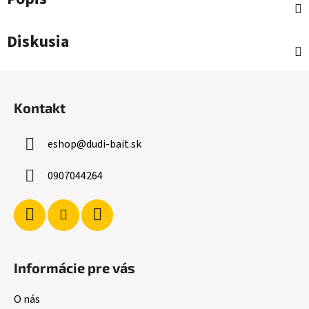
Diskusia
Z
á
Kontakt
p
ä
eshop
@
dudi-bait.sk
t
i
0907044264
e
Informácie pre vás
O nás