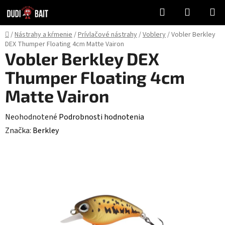
Prejsť
Hľadať
NÁKUP
na
KOŠÍK
obsah
Domov
/
Nástrahy a kŕmenie
/
Prívlačové nástrahy
/
Voblery
/
Vobler Berkley
DEX Thumper Floating 4cm Matte Vairon
Vobler Berkley DEX
Thumper Floating 4cm
Matte Vairon
Priemerné
Neohodnotené
Podrobnosti hodnotenia
hodnotenie
Značka:
Berkley
produktu
je
0,0
z
5
hviezdičiek.