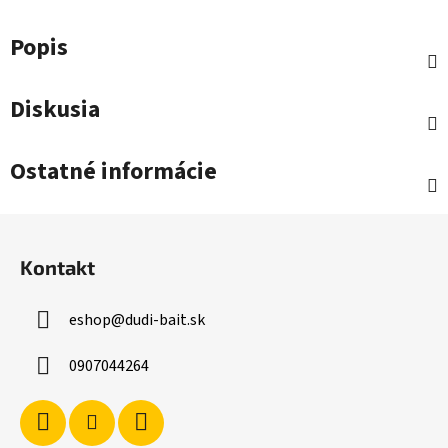
Popis
Diskusia
Ostatné informácie
Z
á
Kontakt
p
ä
eshop
@
dudi-bait.sk
t
i
0907044264
e