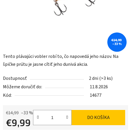
€14,99
–33 %
Tento plávajúci vobler robí to, čo napovedá jeho názov. Na
špičke prútu je jasne cítiť jeho dunivá akcia.
Dostupnosť
2 dni
(>3 ks)
Môžeme doručiť do:
11.8.2026
Kód:
14677
€14,99
–33 %
DO KOŠÍKA
€9,99