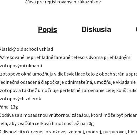
Zľava pre registrovaných zákazníkov
Popis
Diskusia
Klasický old school vzhľad
Vstrekované nepriehľadné farebné teleso s dvoma priehľadnými
izotopovými oknami
Izotopové okná umožňujú vidieť svietiace telo z oboch strán a spr
Jedinečná odsadená čiapočka je odnímateľná, umožňuje vkladanie
izotopov a taktiež umožňuje perfektné zarovnanie celej konštrukc
izotopových zdierok
Váha: 13g
Dodáva sa s mosadznou vnútornou záťažou, ktorá môže byť prida
tela, aby zväčšila celkovú hmotnosť až na 20g
K dispozícii v červenej, oranžovej, zelenej, modrej, purpurovej, biele