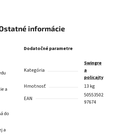
Ostatné informácie
Dodatočné parametre
Swingre
Kategória
a
edu
policajty
Hmotnosť
13 kg
ie a
50553502
EAN
97674
ná do
j a