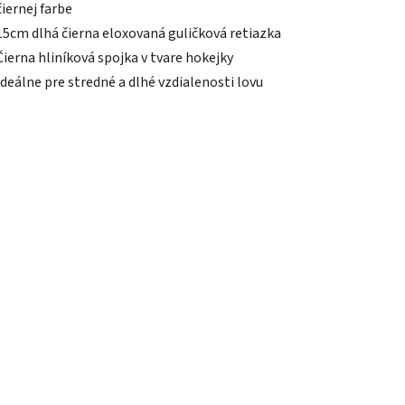
čiernej farbe
15cm dlhá čierna eloxovaná guličková retiazka
Čierna hliníková spojka v tvare hokejky
Ideálne pre stredné a dlhé vzdialenosti lovu