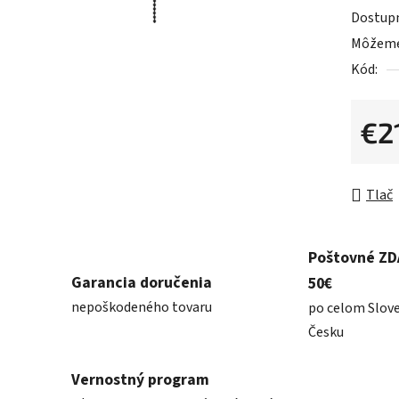
0,0
Dostup
z
Môžeme 
5
Kód:
hviezdič
€2
Jednot
Tlač
Poštovné Z
Garancia doručenia
50€
nepoškodeného tovaru
po celom Slov
Česku
Vernostný program