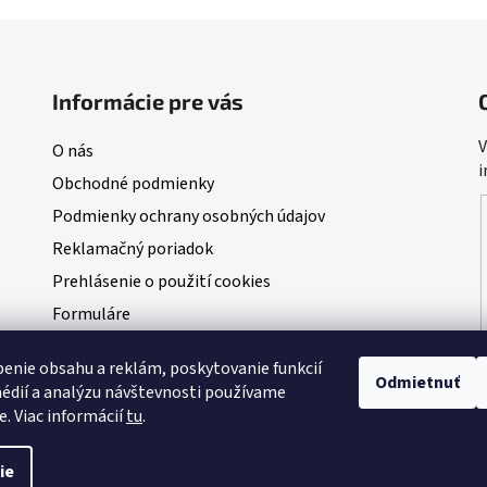
Informácie pre vás
V
O nás
i
Obchodné podmienky
Podmienky ochrany osobných údajov
Reklamačný poriadok
Prehlásenie o použití cookies
Formuláre
Blog
enie obsahu a reklám, poskytovanie funkcií
NAŠI PARTNERI - predajcovia Dudi Bait
Odmietnuť
édií a analýzu návštevnosti používame
VEĽKÁ AUGUSTOVÁ SÚŤAŽ O 100kg BOILIES
e. Viac informácií
tu
.
ie