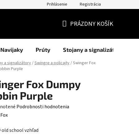
Prihlásenie
Registrácia
užití cookies
Formuláre
Blog
NAŠI PARTNERI - predajcov
PRÁZDNY KOŠÍK
NÁKUPNÝ
KOŠÍK
Navijaky
Prúty
Stojany a signalizátory
ny a signalizátory
/
Swingre a policajty
/
Swinger Fox
bbin Purple
inger Fox Dumpy
bin Purple
rné
notené
Podrobnosti hodnotenia
enie
:
Fox
tu
ý old school vzhľad