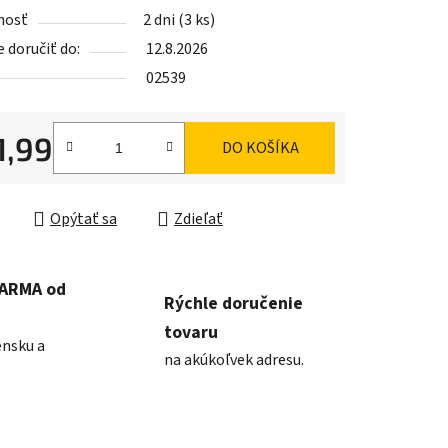
nosť
2 dni
(3 ks)
doručiť do:
12.8.2026
02539
iek.
1,99
DO KOŠÍKA
ková cena:
Opýtať sa
Zdieľať
DARMA od
Rýchle doručenie
tovaru
ensku a
na akúkoľvek adresu.