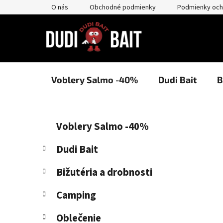
Prejsť
O nás
Obchodné podmienky
Podmienky och
na
obsah
Voblery Salmo -40%
Dudi Bait
B
B
K
Preskočiť
Voblery Salmo -40%
a
kategórie
o
t
č
Dudi Bait
e
n
g
Bižutéria a drobnosti
ý
ó
p
r
Camping
i
a
e
n
Oblečenie