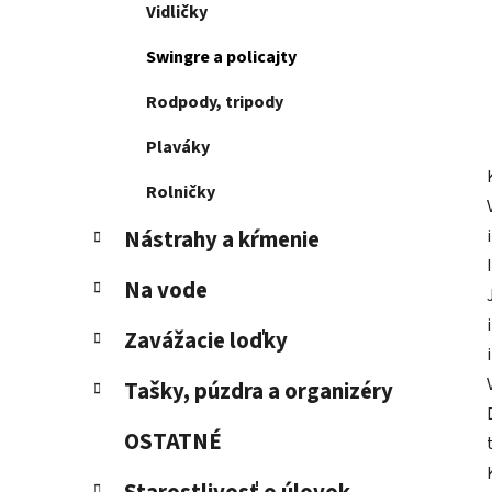
Vidličky
Swingre a policajty
Rodpody, tripody
Plaváky
Rolničky
Nástrahy a kŕmenie
Na vode
Zavážacie loďky
Tašky, púzdra a organizéry
OSTATNÉ