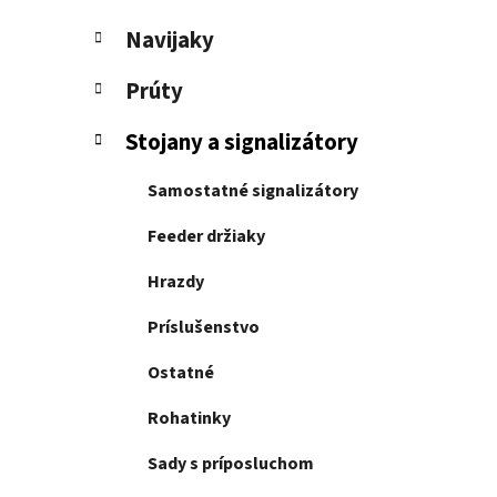
e
l
Navijaky
Prúty
Stojany a signalizátory
Samostatné signalizátory
Feeder držiaky
Hrazdy
Príslušenstvo
Ostatné
Rohatinky
Sady s príposluchom