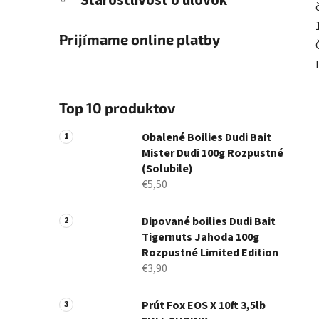
Starostlivosť o úlovok
Prijímame online platby
Top 10 produktov
Obalené Boilies Dudi Bait
Mister Dudi 100g Rozpustné
(Solubile)
€5,50
Dipované boilies Dudi Bait
Tigernuts Jahoda 100g
Rozpustné Limited Edition
€3,90
Prút Fox EOS X 10ft 3,5lb