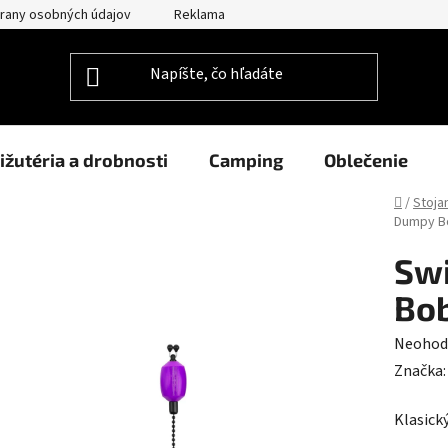
rany osobných údajov
Reklamačný poriadok
Prehlásenie o po
ižutéria a drobnosti
Camping
Oblečenie
Domov
/
Stoja
Dumpy Bo
Sw
Bob
Prieme
Neohod
hodnot
Značka
produk
Klasick
je