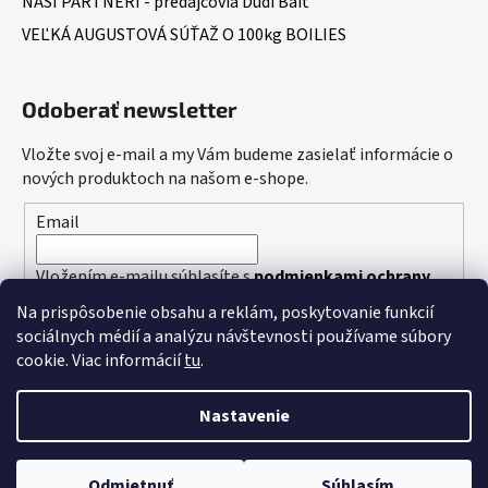
NAŠI PARTNERI - predajcovia Dudi Bait
VEĽKÁ AUGUSTOVÁ SÚŤAŽ O 100kg BOILIES
Odoberať newsletter
Vložte svoj e-mail a my Vám budeme zasielať informácie o
nových produktoch na našom e-shope.
Email
Vložením e-mailu súhlasíte s
podmienkami ochrany
osobných údajov
Na prispôsobenie obsahu a reklám, poskytovanie funkcií
sociálnych médií a analýzu návštevnosti používame súbory
PRIHLÁSIŤ SA
cookie. Viac informácií
tu
.
Nastavenie
Vytvoril Shoptet
Odmietnuť
Súhlasím