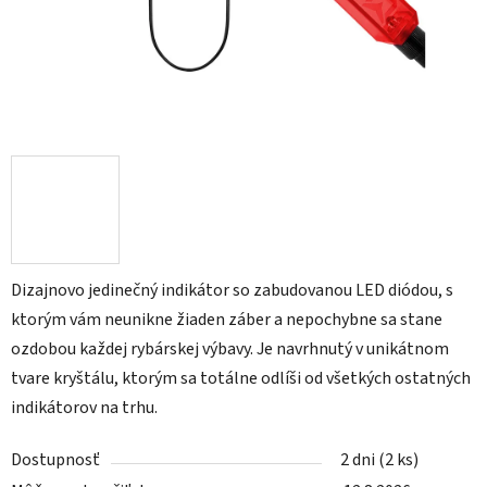
Dizajnovo jedinečný indikátor so zabudovanou LED diódou, s
ktorým vám neunikne žiaden záber a nepochybne sa stane
ozdobou každej rybárskej výbavy. Je navrhnutý v unikátnom
tvare kryštálu, ktorým sa totálne odlíši od všetkých ostatných
indikátorov na trhu.
Dostupnosť
2 dni
(2 ks)