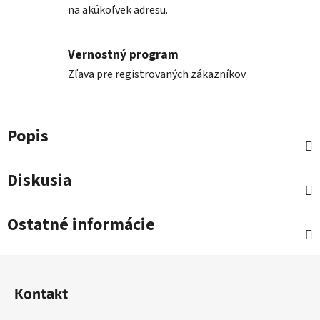
na akúkoľvek adresu.
Vernostný program
Zľava pre registrovaných zákazníkov
Popis
Diskusia
Ostatné informácie
Z
á
Kontakt
p
ä