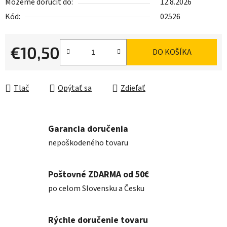
Môžeme doručiť do:
12.8.2026
Kód:
02526
€10,50
DO KOŠÍKA
Jednotková cena:
Tlač
Opýtať sa
Zdieľať
Garancia doručenia
nepoškodeného tovaru
Poštovné ZDARMA od 50€
po celom Slovensku a Česku
Rýchle doručenie tovaru