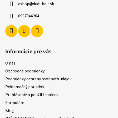
eshop
@
dudi-bait.sk
t
i
0907044264
e
Informácie pre vás
O nás
Obchodné podmienky
Podmienky ochrany osobných údajov
Reklamačný poriadok
Prehlásenie o použití cookies
Formuláre
Blog