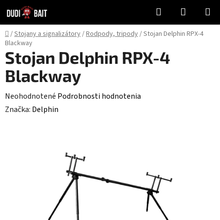
Prejsť
Hľadať
NÁKUP
na
KOŠÍK
obsah
Domov
/
Stojany a signalizátory
/
Rodpody, tripody
/
Stojan Delphin RPX-4
Blackway
Stojan Delphin RPX-4
Blackway
Priemerné
Neohodnotené
Podrobnosti hodnotenia
hodnotenie
Značka:
Delphin
produktu
je
0,0
z
5
hviezdičiek.