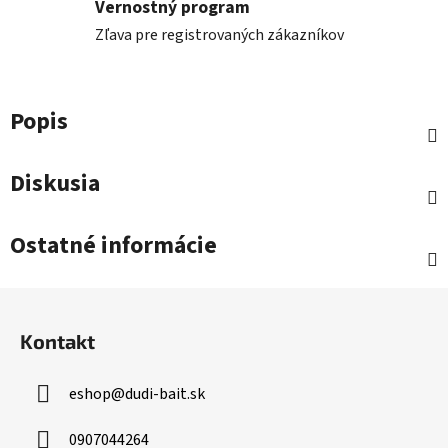
Vernostný program
Zľava pre registrovaných zákazníkov
Popis
Diskusia
Ostatné informácie
Z
á
Kontakt
p
ä
eshop
@
dudi-bait.sk
t
i
0907044264