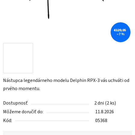
€129,95
–7 %
Nástupca legendárneho modelu Delphin RPX-3 vás uchváti od
prvého momentu.
Dostupnosť
2 dni
(2 ks)
Môžeme doručiť do:
11.8.2026
Kód:
05368