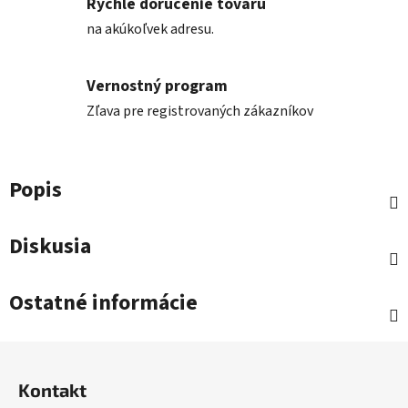
Rýchle doručenie tovaru
na akúkoľvek adresu.
Vernostný program
Zľava pre registrovaných zákazníkov
Popis
Diskusia
Ostatné informácie
Z
á
Kontakt
p