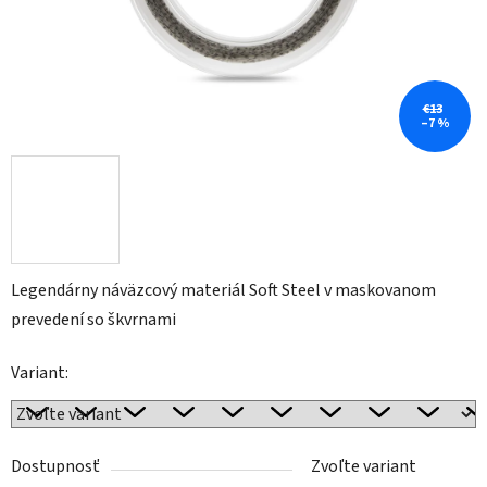
€13
–7 %
Legendárny náväzcový materiál Soft Steel v maskovanom
prevedení so škvrnami
Variant:
Dostupnosť
Zvoľte variant