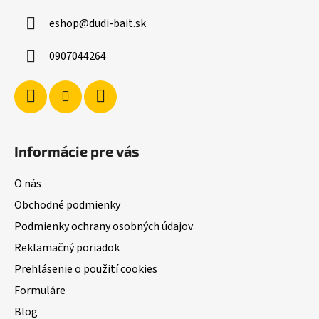
ä
eshop
@
dudi-bait.sk
t
i
0907044264
e
Informácie pre vás
O nás
Obchodné podmienky
Podmienky ochrany osobných údajov
Reklamačný poriadok
Prehlásenie o použití cookies
Formuláre
Blog