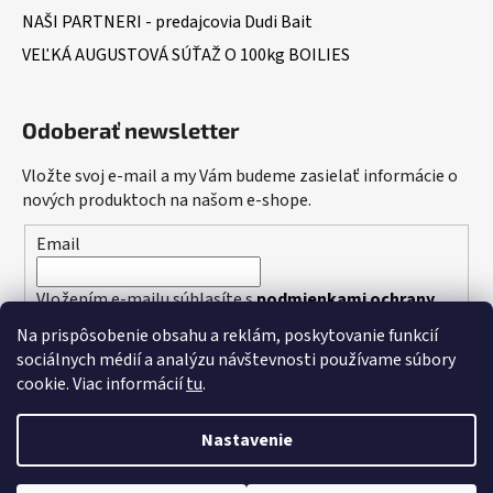
NAŠI PARTNERI - predajcovia Dudi Bait
VEĽKÁ AUGUSTOVÁ SÚŤAŽ O 100kg BOILIES
Odoberať newsletter
Vložte svoj e-mail a my Vám budeme zasielať informácie o
nových produktoch na našom e-shope.
Email
Vložením e-mailu súhlasíte s
podmienkami ochrany
osobných údajov
Na prispôsobenie obsahu a reklám, poskytovanie funkcií
sociálnych médií a analýzu návštevnosti používame súbory
PRIHLÁSIŤ SA
cookie. Viac informácií
tu
.
Nastavenie
Vytvoril Shoptet