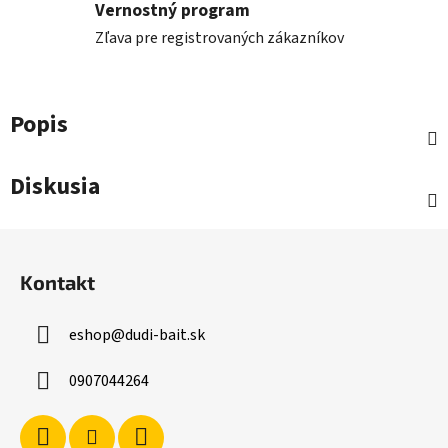
Vernostný program
Zľava pre registrovaných zákazníkov
Popis
Diskusia
Z
á
Kontakt
p
ä
eshop
@
dudi-bait.sk
t
i
0907044264
e