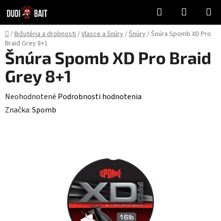
Prejsť
Hľadať
NÁKUP
na
KOŠÍK
obsah
Domov
/
Bižutéria a drobnosti
/
Vlasce a šnúry
/
Šnúry
/
Šnúra Spomb XD Pro
Braid Grey 8+1
Šnúra Spomb XD Pro Braid
Grey 8+1
Priemerné
Neohodnotené
Podrobnosti hodnotenia
hodnotenie
Značka:
Spomb
produktu
je
0,0
z
5
hviezdičiek.