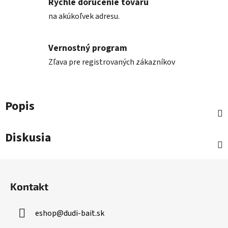
Rýchle doručenie tovaru
na akúkoľvek adresu.
Vernostný program
Zľava pre registrovaných zákazníkov
Popis
Diskusia
Z
á
Kontakt
p
ä
eshop
@
dudi-bait.sk
t