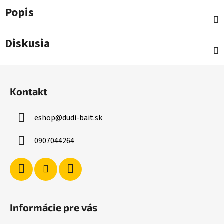
Popis
Diskusia
Z
á
Kontakt
p
ä
eshop
@
dudi-bait.sk
t
i
0907044264
e
Informácie pre vás