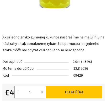
Ak si jedno zrnko gumenej kukurice nastražíme na malú ihlu na
nástrahy a tak ponúkneme rybám tak pomocou iba jedného
zrnka môžeme chytať celí deň lebo sa nerozpadne.
Dostupnosť
2 dni
(>3 ks)
Môžeme doručiť do:
12.8.2026
Kód:
09429
€4
DO KOŠÍKA
Jednotková cena: