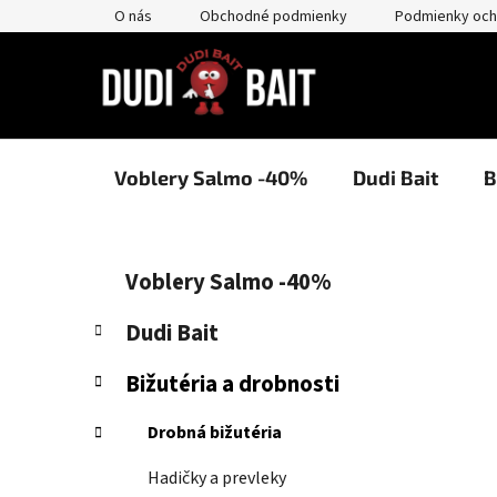
Prejsť
O nás
Obchodné podmienky
Podmienky och
na
obsah
Voblery Salmo -40%
Dudi Bait
B
B
K
Preskočiť
Voblery Salmo -40%
a
kategórie
o
t
č
Dudi Bait
e
n
g
Bižutéria a drobnosti
ý
ó
p
r
Drobná bižutéria
i
a
e
n
Hadičky a prevleky