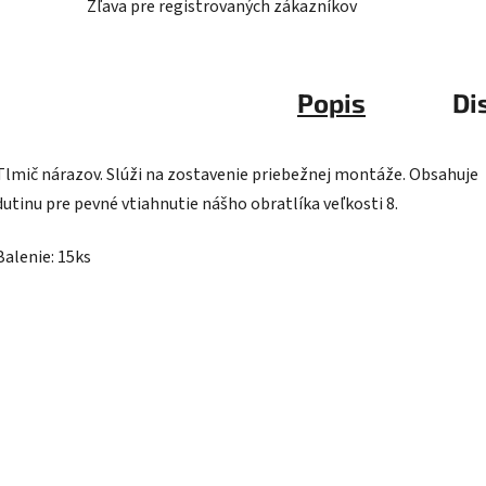
Zľava pre registrovaných zákazníkov
Popis
Di
Tlmič nárazov. Slúži na zostavenie priebežnej montáže. Obsahuje
dutinu pre pevné vtiahnutie nášho obratlíka veľkosti 8.​
Balenie: 15ks