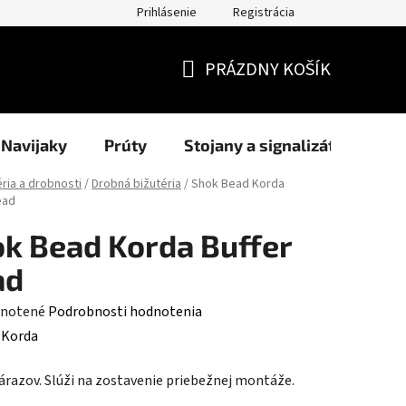
Prihlásenie
Registrácia
užití cookies
Formuláre
Blog
NAŠI PARTNERI - predajcov
PRÁZDNY KOŠÍK
NÁKUPNÝ
KOŠÍK
Navijaky
Prúty
Stojany a signalizátory
éria a drobnosti
/
Drobná bižutéria
/
Shok Bead Korda
ead
k Bead Korda Buffer
ad
rné
notené
Podrobnosti hodnotenia
enie
:
Korda
tu
árazov. Slúži na zostavenie priebežnej montáže.