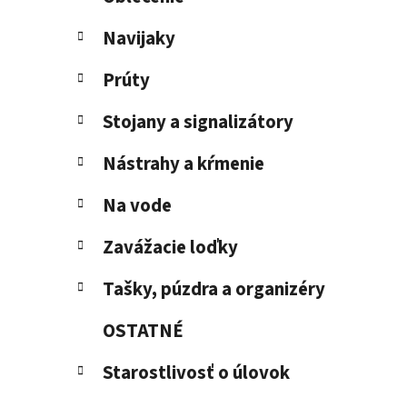
Navijaky
Prúty
Stojany a signalizátory
Nástrahy a kŕmenie
Na vode
Zavážacie loďky
Tašky, púzdra a organizéry
OSTATNÉ
Starostlivosť o úlovok