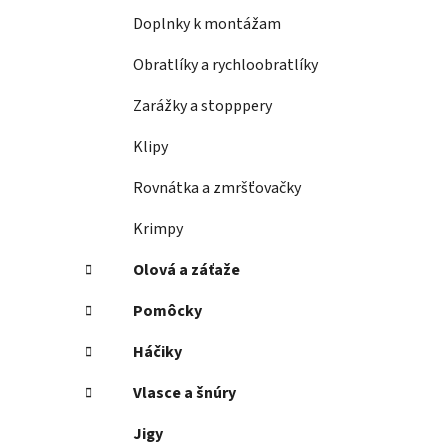
e
Doplnky k montážam
l
Obratlíky a rychloobratlíky
Zarážky a stopppery
Klipy
Rovnátka a zmršťovačky
Krimpy
Olová a záťaže
Pomôcky
Háčiky
Vlasce a šnúry
Jigy