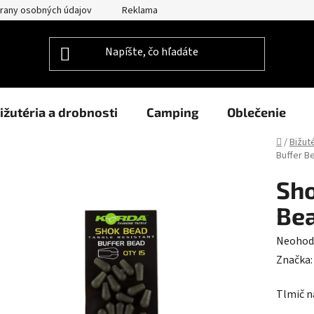
rany osobných údajov
Reklamačný poriadok
Prehlásenie o po
ižutéria a drobnosti
Camping
Oblečenie
Domov
/
Bižut
Buffer B
Sho
Be
Prieme
Neohod
hodnot
Značka
produk
Tlmič n
je