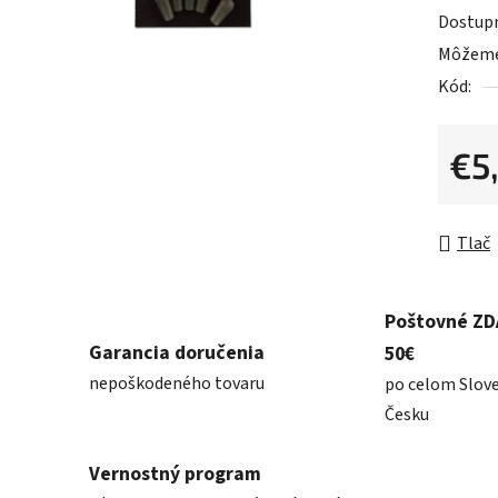
0,0
Dostup
z
Môžeme 
5
Kód:
hviezdič
€5
Jednot
Tlač
Poštovné Z
Garancia doručenia
50€
nepoškodeného tovaru
po celom Slov
Česku
Vernostný program