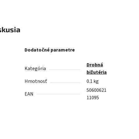
skusia
Dodatočné parametre
Drobná
Kategória
bižutéria
Hmotnosť
0.1 kg
50600621
EAN
11095