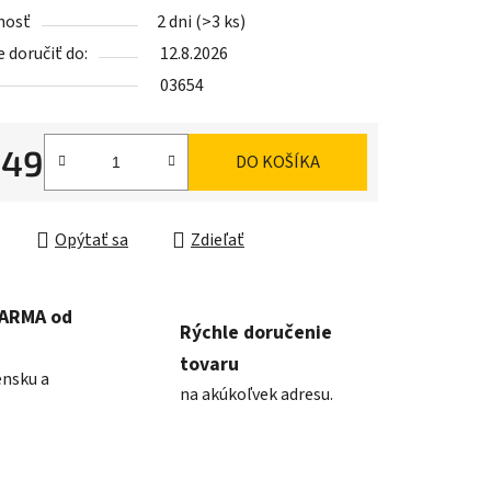
nosť
2 dni
(>3 ks)
doručiť do:
12.8.2026
03654
iek.
,49
DO KOŠÍKA
ková cena:
Opýtať sa
Zdieľať
DARMA od
Rýchle doručenie
tovaru
ensku a
na akúkoľvek adresu.