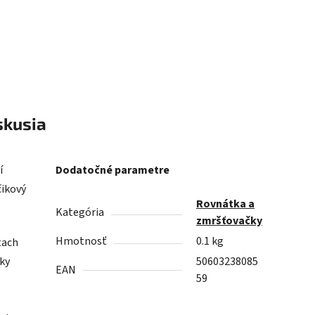
skusia
í
Dodatočné parametre
čikový
Rovnátka a
Kategória
zmršťovačky
Hmotnosť
0.1 kg
tach
sky
50603238085
EAN
59