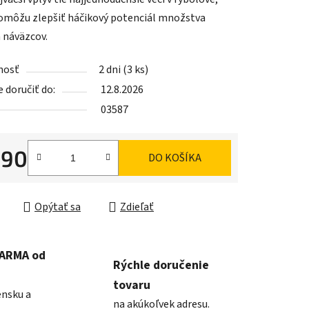
omôžu zlepšiť háčikový potenciál množstva
 náväzcov.
iek.
nosť
2 dni
(3 ks)
doručiť do:
12.8.2026
03587
,90
DO KOŠÍKA
ková cena:
Opýtať sa
Zdieľať
DARMA od
Rýchle doručenie
tovaru
ensku a
na akúkoľvek adresu.