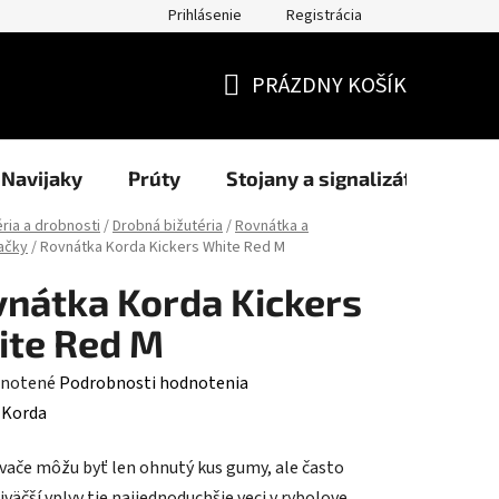
Prihlásenie
Registrácia
užití cookies
Formuláre
Blog
NAŠI PARTNERI - predajcov
PRÁZDNY KOŠÍK
NÁKUPNÝ
KOŠÍK
Navijaky
Prúty
Stojany a signalizátory
éria a drobnosti
/
Drobná bižutéria
/
Rovnátka a
ačky
/
Rovnátka Korda Kickers White Red M
nátka Korda Kickers
ite Red M
rné
notené
Podrobnosti hodnotenia
enie
:
Korda
tu
ače môžu byť len ohnutý kus gumy, ale často
väčší vplyv tie najjednoduchšie veci v rybolove,