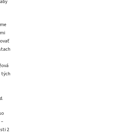
 aby
bame
ými
kovať
estach
žová
 tých
d.
so
 –
sti 2