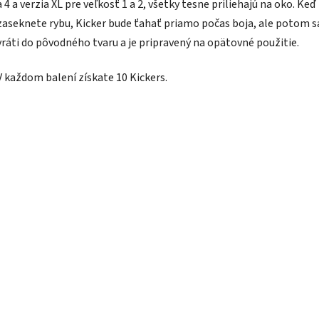
a 4 a verzia XL pre veľkosť 1 a 2, všetky tesne priliehajú na oko. Keď
zaseknete rybu, Kicker bude ťahať priamo počas boja, ale potom s
vráti do pôvodného tvaru a je pripravený na opätovné použitie.
V každom balení získate 10 Kickers.