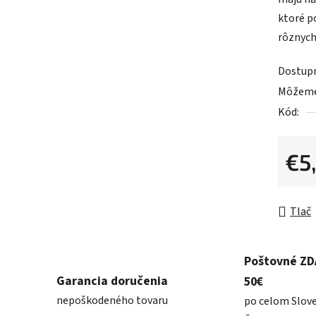
0,0
ktoré p
z
rôznych
5
hviezdič
Dostup
Môžeme 
Kód:
€5
Jednot
Tlač
Poštovné Z
Garancia doručenia
50€
nepoškodeného tovaru
po celom Slov