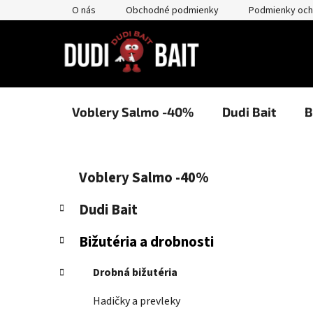
Prejsť
O nás
Obchodné podmienky
Podmienky och
na
obsah
Voblery Salmo -40%
Dudi Bait
B
B
K
Preskočiť
Voblery Salmo -40%
a
kategórie
o
t
č
Dudi Bait
e
n
g
Bižutéria a drobnosti
ý
ó
p
r
Drobná bižutéria
i
a
e
n
Hadičky a prevleky