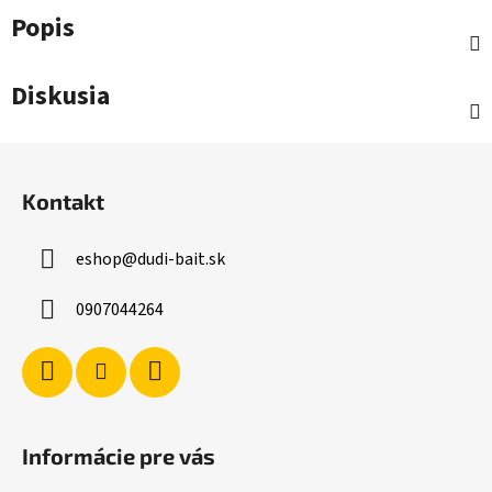
Popis
Diskusia
Z
á
Kontakt
p
ä
eshop
@
dudi-bait.sk
t
i
0907044264
e
Informácie pre vás