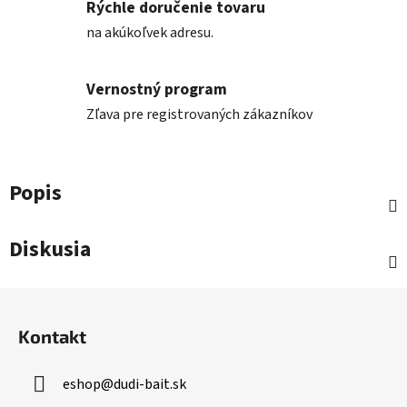
Rýchle doručenie tovaru
na akúkoľvek adresu.
Vernostný program
Zľava pre registrovaných zákazníkov
Popis
Diskusia
Z
á
Kontakt
p
ä
eshop
@
dudi-bait.sk
t