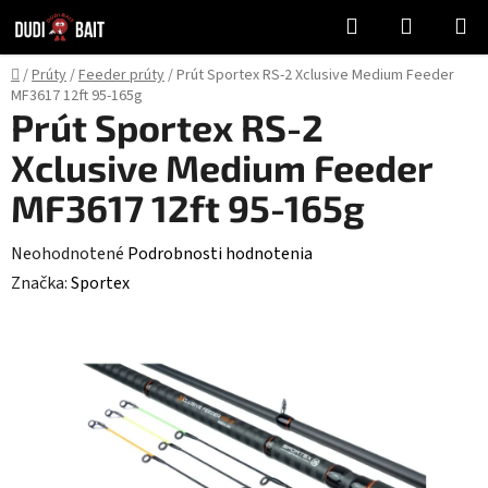
Prejsť
Hľadať
NÁKUP
na
KOŠÍK
obsah
Domov
/
Prúty
/
Feeder prúty
/
Prút Sportex RS-2 Xclusive Medium Feeder
MF3617 12ft 95-165g
Prút Sportex RS-2
Xclusive Medium Feeder
MF3617 12ft 95-165g
Priemerné
Neohodnotené
Podrobnosti hodnotenia
hodnotenie
Značka:
Sportex
produktu
je
0,0
z
5
hviezdičiek.