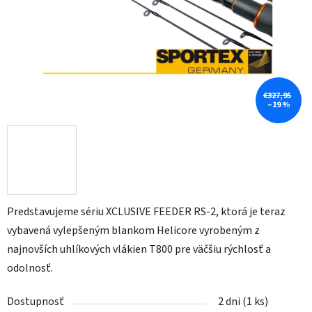
€327,95
–19 %
Predstavujeme sériu XCLUSIVE FEEDER RS-2, ktorá je teraz
vybavená vylepšeným blankom Helicore vyrobeným z
najnovších uhlíkových vlákien T800 pre väčšiu rýchlosť a
odolnosť.
Dostupnosť
2 dni
(1 ks)