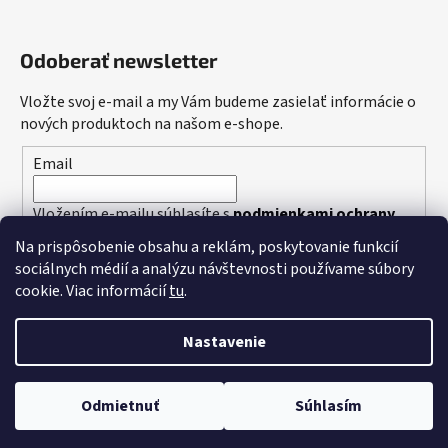
Odoberať newsletter
Vložte svoj e-mail a my Vám budeme zasielať informácie o
nových produktoch na našom e-shope.
Email
Vložením e-mailu súhlasíte s
podmienkami ochrany
osobných údajov
Na prispôsobenie obsahu a reklám, poskytovanie funkcií
sociálnych médií a analýzu návštevnosti používame súbory
PRIHLÁSIŤ SA
cookie. Viac informácií
tu
.
Nastavenie
Vytvoril Shoptet
Odmietnuť
Súhlasím
Copyright 2026
Dudi Bait
. Všetky práva vyhradené.
Upraviť
nastavenie cookies