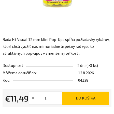
Rada Hi-Visual 12 mm Mini Pop-Ups spĺňa požiadavky rybárov,
ktorí chcú využiť náš mimoriadne úspešný rad vysoko
atraktívnych pop-upov v zmenšenej veľkosti.
Dostupnosť
2 dni
(>3 ks)
Môžeme doručiť do:
12.8.2026
Kód:
04138
€11,49
DO KOŠÍKA
Jednotková cena: