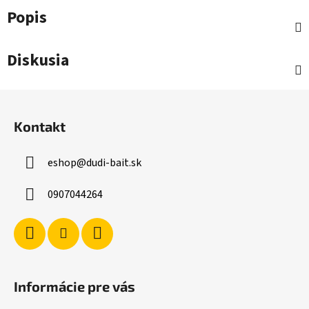
Popis
Diskusia
Z
á
Kontakt
p
ä
eshop
@
dudi-bait.sk
t
i
0907044264
e
Informácie pre vás