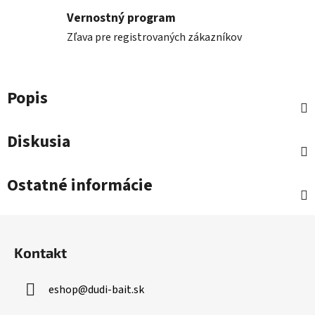
Vernostný program
Zľava pre registrovaných zákazníkov
Popis
Diskusia
Ostatné informácie
Z
á
Kontakt
p
ä
eshop
@
dudi-bait.sk
t
i