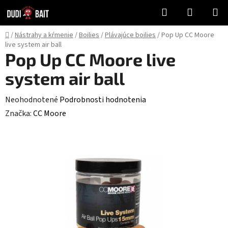
Prejsť
Hľadať
NÁKUP
na
KOŠÍK
obsah
Domov
/
Nástrahy a kŕmenie
/
Boilies
/
Plávajúce boilies
/
Pop Up CC Moore
live system air ball
Pop Up CC Moore live
system air ball
Priemerné
Neohodnotené
Podrobnosti hodnotenia
hodnotenie
Značka:
CC Moore
produktu
je
0,0
z
5
hviezdičiek.