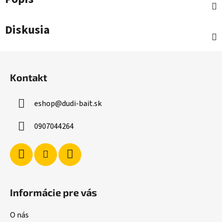
Diskusia
Z
á
Kontakt
p
ä
eshop
@
dudi-bait.sk
t
i
0907044264
e
Informácie pre vás
O nás