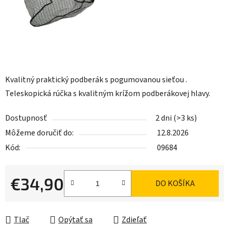
Kvalitný praktický podberák s pogumovanou sieťou .
Teleskopická rúčka s kvalitným krížom podberákovej hlavy.
Dostupnosť
2 dni
(>3 ks)
Môžeme doručiť do:
12.8.2026
Kód:
09684
€34,90
DO KOŠÍKA
Jednotková cena:
Tlač
Opýtať sa
Zdieľať