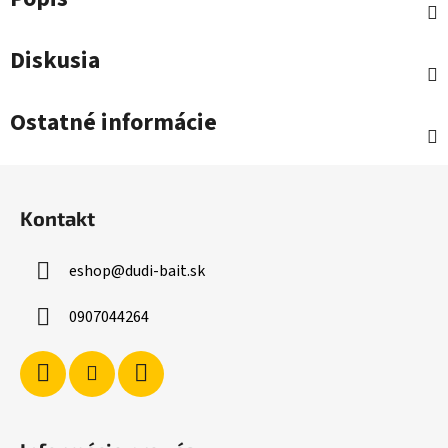
Diskusia
Ostatné informácie
Z
á
Kontakt
p
ä
eshop
@
dudi-bait.sk
t
i
0907044264
e