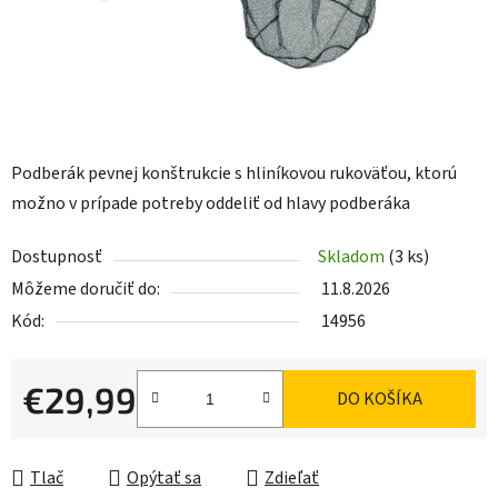
Podberák pevnej konštrukcie s hliníkovou rukoväťou, ktorú
možno v prípade potreby oddeliť od hlavy podberáka
Dostupnosť
Skladom
(3 ks)
Môžeme doručiť do:
11.8.2026
Kód:
14956
€29,99
DO KOŠÍKA
Jednotková cena:
Tlač
Opýtať sa
Zdieľať