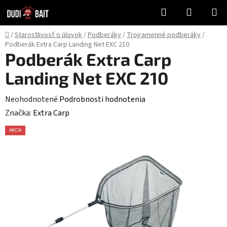
Prejsť
Hľadať
NÁKUP
na
KOŠÍK
obsah
Domov
/
Starostlivosť o úlovok
/
Podberáky
/
Trojramenné podberáky
/
Podberák Extra Carp Landing Net EXC 210
Podberák Extra Carp
Landing Net EXC 210
Priemerné
Neohodnotené
Podrobnosti hodnotenia
hodnotenie
Značka:
Extra Carp
produktu
AKCIA
je
0,0
z
5
hviezdičiek.